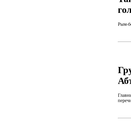
го
Рым-б
Гр
Аб
Главны
перечи