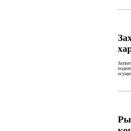
За
ха
Захва
подня
осущес
Ры
ко