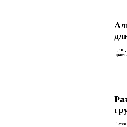
Ал
дл
Цепь д
практ
Ра
гр
Грузо