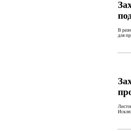
За
по
В разн
для пр
За
пр
Листо
Исклю