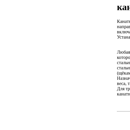
ка
Канат
напра
включ
Устан
Любая 
котор
сталь
сталь
(щёкам
Назна
веса, 
Для т
канатн