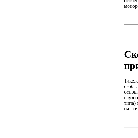
особе
монор
Ск
пр
Такел
скоб з
основ
грузоп
типа)
на все