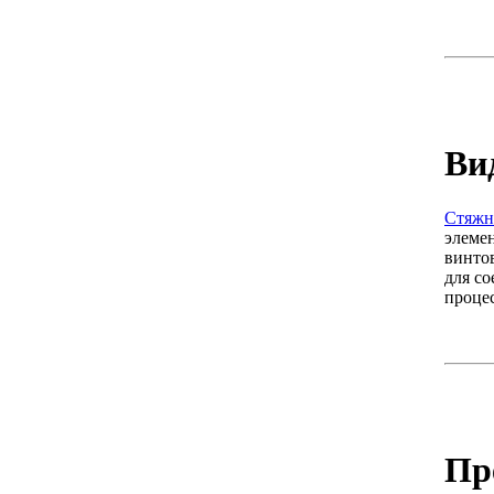
Ви
Стяжн
элемен
винто
для с
проце
Пр