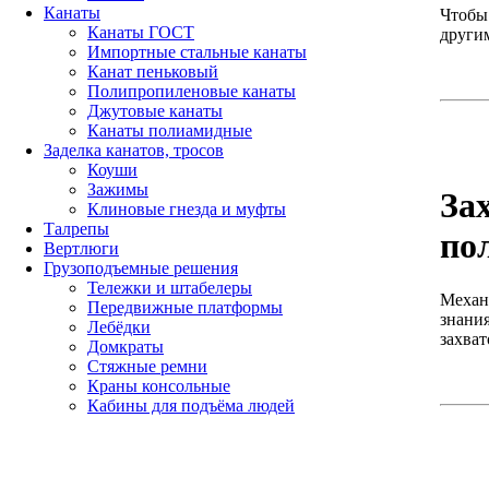
Канаты
Чтобы 
Канаты ГОСТ
други
Импортные стальные канаты
Канат пеньковый
Полипропиленовые канаты
Джутовые канаты
Канаты полиамидные
Заделка канатов, тросов
Коуши
Зажимы
За
Клиновые гнезда и муфты
Талрепы
по
Вертлюги
Грузоподъемные решения
Тележки и штабелеры
Механ
Передвижные платформы
знания
Лебёдки
захват
Домкраты
Стяжные ремни
Краны консольные
Кабины для подъёма людей