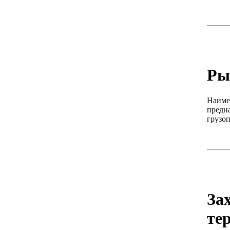
Ры
Наимен
предн
грузо
За
те