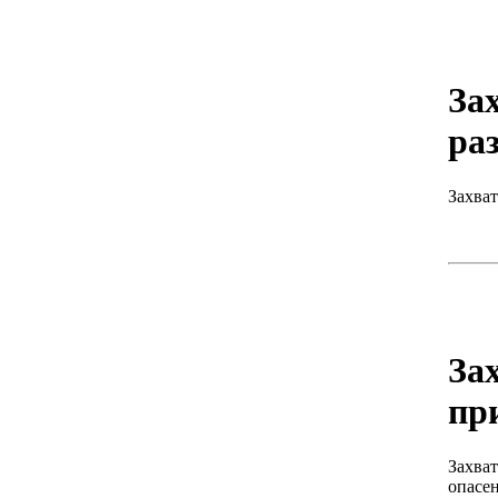
За
ра
Захва
За
пр
Захват
опасен