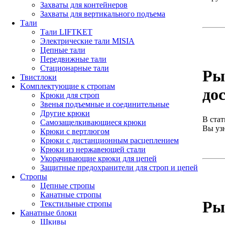
Захваты для контейнеров
Захваты для вертикального подъема
Тали
Тали LIFTKET
Электрические тали MISIA
Цепные тали
Передвижные тали
Стационарные тали
Ры
Твистлоки
Kомплектующие к стропам
до
Крюки для строп
Звенья подъемные и соединительные
Другие крюки
В стат
Самозащелкивающиеся крюки
Вы узн
Крюки с вертлюгом
Крюки с дистанционным расцеплением
Крюки из нержавеющей стали
Укорачивающие крюки для цепей
Защитные предохранители для строп и цепей
Стропы
Цепные стропы
Канатные стропы
Ры
Текстильные стропы
Канатные блоки
Шкивы