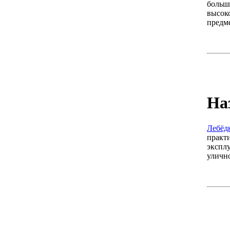
больш
высок
предм
На
Лебёдк
практ
экспл
уличн