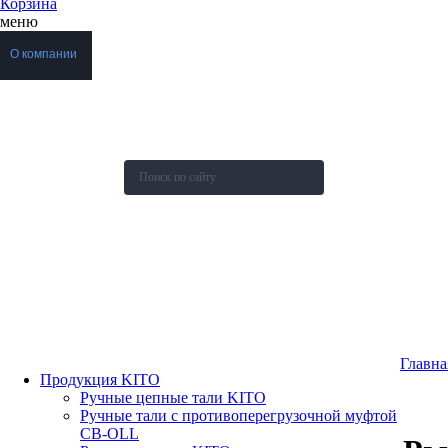
Корзина
меню
О компании
Каталог
Новости
Акции и скидки
Контакты
Оставить заявку
Главна
Продукция KITO
Ручные цепные тали KITO
Ручные тали с противоперегрузочной муфтой
СВ-OLL