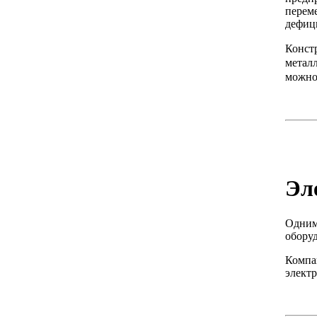
перем
дефиц
Конст
метал
можно
Эл
Одним
обору
Компа
электр