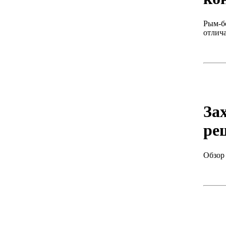
Рым-б
отлич
За
ре
Обзор 