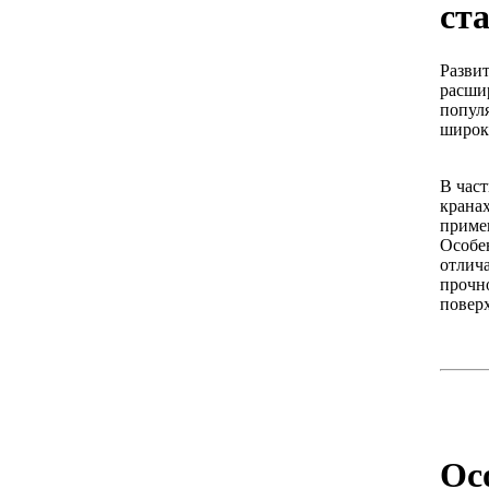
ст
Разви
расши
попул
широк
В час
кранах
приме
Особен
отлич
прочн
повер
Ос