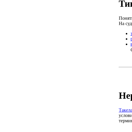
Ти
Понят
На суд
Не
Такел
услови
термин