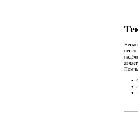
Те
Несмо
неосп
надёж
являет
Помимо