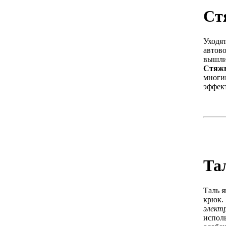
Ст
Уходят
автово
вышли
Стяж
многи
эффек
Та
Таль я
крюк.
элект
испол