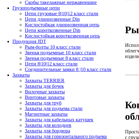
Скобы такелажные нержавеющие
Грузоподъемные цепи
Цепи грузовые 8|10|12 класс стали
Цепи длиннозвенные Din
Кислостойкая длиннозвенная цепь
Ры
Цепи короткозвенные Din
Кислостойкая короткозвенная цепь
Продукция JDT
Испол
Рым-болты 10 класс стали
облег
Звенья подъемные 10 класс стали
издели
Звенья подъемные 8 класс стали
Цепи 8|10|12 класс стали
Соединительные замки 8 |10 класс стали
Захваты
Захваты TERRIER
Захваты для бочек
Вилочные захваты
Винтовые захваты
Ко
Захваты для труб
Захваты для подъема стали
об
Магнитные захваты
Захваты для кабельных катушек
Захваты для колодцев
Захваты для бордюра
Проста
Захваты для горизонтального подъема
с груз