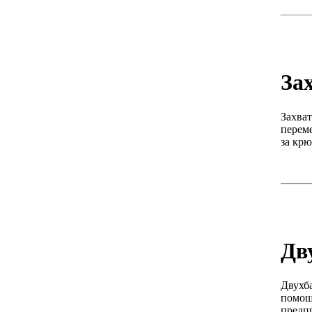
За
Захва
переме
за крю
Дв
Двухба
помощ
предп