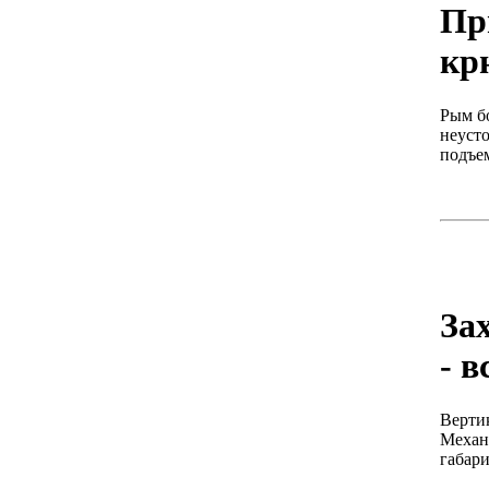
Пр
кр
Рым бо
неуст
подъе
За
- в
Вертик
Механи
габари