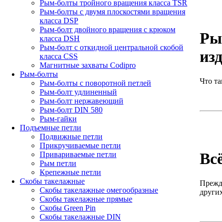
Рым-болты тройного вращения класса TSR
Рым-болты с двумя плоскостями вращения
класса DSP
Рым-болт двойного вращения с крюком
Ры
класса DSH
Рым-болт с откидной центральной скобой
из
класса CSS
Магнитные захваты Codipro
Рым-болты
Что та
Рым-болты с поворотной петлей
Рым-болт удлиненный
Рым-болт нержавеющий
Рым-болт DIN 580
Рым-гайки
Подъемные петли
Подвижные петли
Прикручиваемые петли
Вс
Привариваемые петли
Рым петли
Крепежные петли
Скобы такелажные
Прежде
Скобы такелажные омегообразные
других
Скобы такелажные прямые
Скобы Green Pin
Скобы такелажные DIN