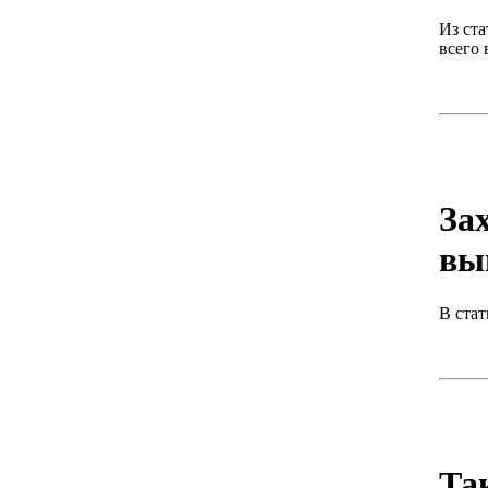
Из ста
всего 
За
вы
В стат
Та