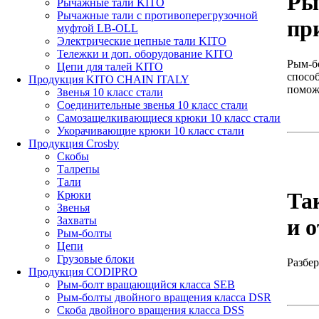
Ры
Рычажные тали KITO
Рычажные тали с противоперегрузочной
пр
муфтой LB-OLL
Электрические цепные тали KITO
Тележки и доп. оборудование KITO
Рым-б
Цепи для талей KITO
спосо
Продукция KITO CHAIN ITALY
поможе
Звенья 10 класс стали
Соединительные звенья 10 класс стали
Самозащелкивающиеся крюки 10 класс стали
Укорачивающие крюки 10 класс стали
Продукция Crosby
Скобы
Талрепы
Тали
Та
Крюки
Звенья
Захваты
и 
Рым-болты
Цепи
Грузовые блоки
Разбе
Продукция CODIPRO
Рым-болт вращающийся класса SEB
Рым-болты двойного вращения класса DSR
Скоба двойного вращения класса DSS