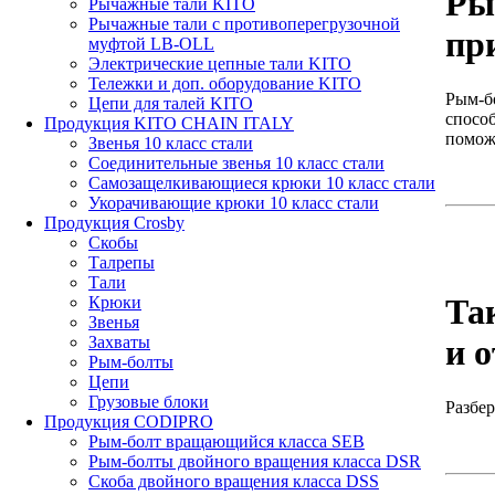
Ры
Рычажные тали KITO
Рычажные тали с противоперегрузочной
пр
муфтой LB-OLL
Электрические цепные тали KITO
Тележки и доп. оборудование KITO
Рым-б
Цепи для талей KITO
спосо
Продукция KITO CHAIN ITALY
поможе
Звенья 10 класс стали
Соединительные звенья 10 класс стали
Самозащелкивающиеся крюки 10 класс стали
Укорачивающие крюки 10 класс стали
Продукция Crosby
Скобы
Талрепы
Тали
Та
Крюки
Звенья
Захваты
и 
Рым-болты
Цепи
Грузовые блоки
Разбе
Продукция CODIPRO
Рым-болт вращающийся класса SEB
Рым-болты двойного вращения класса DSR
Скоба двойного вращения класса DSS