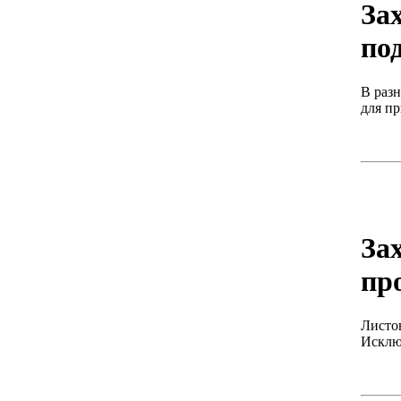
За
по
В разн
для пр
За
пр
Листо
Исклю