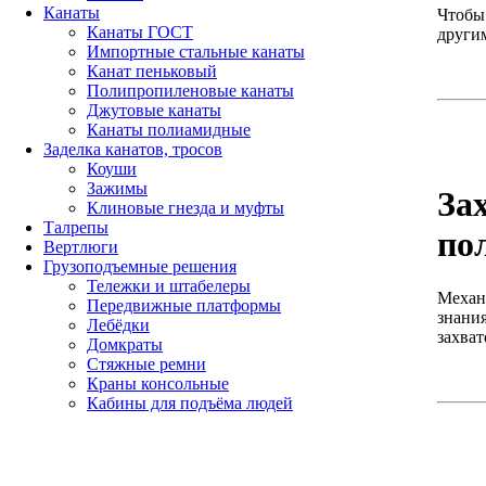
Канаты
Чтобы 
Канаты ГОСТ
други
Импортные стальные канаты
Канат пеньковый
Полипропиленовые канаты
Джутовые канаты
Канаты полиамидные
Заделка канатов, тросов
Коуши
Зажимы
За
Клиновые гнезда и муфты
Талрепы
по
Вертлюги
Грузоподъемные решения
Тележки и штабелеры
Механ
Передвижные платформы
знания
Лебёдки
захват
Домкраты
Стяжные ремни
Краны консольные
Кабины для подъёма людей