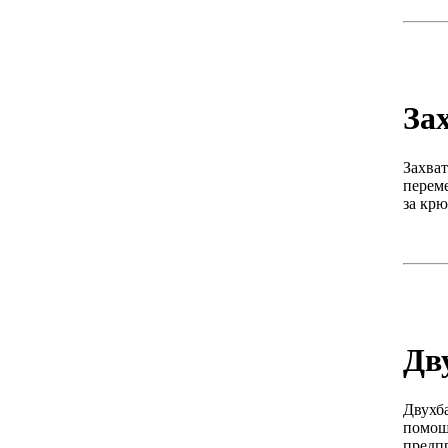
За
Захва
переме
за крю
Дв
Двухба
помощ
предп