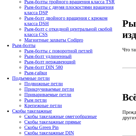
Рым-болты тройного вращения класса TSR
Рым-болты с двумя плоскостями вращения
класса DSP
Рым-болт двойного вращения с крюком
Ры
класса DSH
Рым-болт с откидной центральной скобой
из
класса CSS
Магнитные захваты Codipro
Рым-болты
Что та
Рым-болты с поворотной петлей
Рым-болт удлиненный
Рым-болт нержавеющий
Рым-болт DIN 580
Рым-гайки
Подъемные петли
Подвижные петли
Прикручиваемые петли
Вс
Привариваемые петли
Рым петли
Крепежные петли
Скобы такелажные
Прежде
Скобы такелажные омегообразные
других
Скобы такелажные прямые
Скобы Green Pin
Скобы такелажные DIN