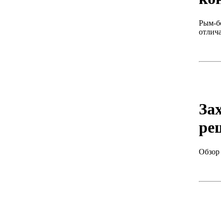
Рым-б
отлич
За
ре
Обзор 