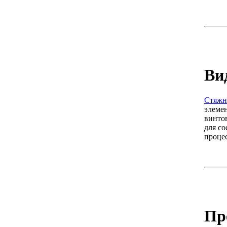
Ви
Стяжн
элемен
винто
для с
проце
Пр