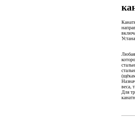
ка
Канат
напра
включ
Устан
Любая 
котор
сталь
сталь
(щёкам
Назна
веса, 
Для т
канатн