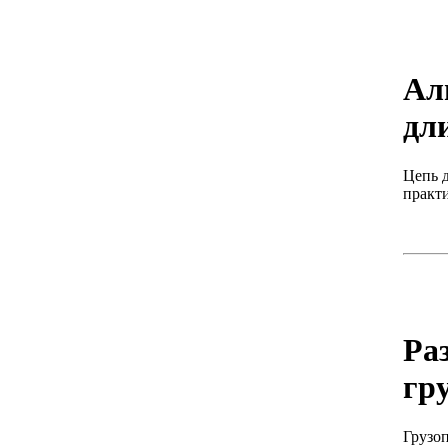
Ал
дл
Цепь д
практ
Ра
гр
Грузо