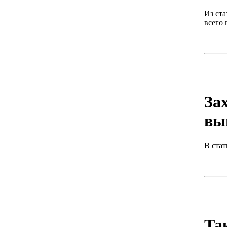
Из ста
всего 
За
вы
В стат
Та