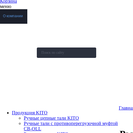
Корзина
меню
О компании
Каталог
Новости
Акции и скидки
Контакты
Оставить заявку
Главна
Продукция KITO
Ручные цепные тали KITO
Ручные тали с противоперегрузочной муфтой
СВ-OLL