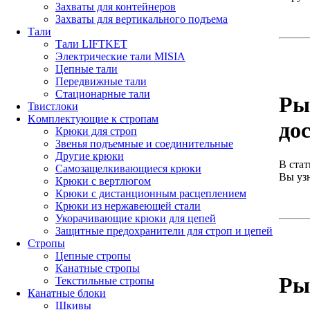
Захваты для контейнеров
Захваты для вертикального подъема
Тали
Тали LIFTKET
Электрические тали MISIA
Цепные тали
Передвижные тали
Стационарные тали
Ры
Твистлоки
Kомплектующие к стропам
до
Крюки для строп
Звенья подъемные и соединительные
Другие крюки
В стат
Самозащелкивающиеся крюки
Вы узн
Крюки с вертлюгом
Крюки с дистанционным расцеплением
Крюки из нержавеющей стали
Укорачивающие крюки для цепей
Защитные предохранители для строп и цепей
Стропы
Цепные стропы
Канатные стропы
Ры
Текстильные стропы
Канатные блоки
Шкивы