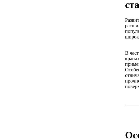
ст
Разви
расши
попул
широк
В час
кранах
приме
Особен
отлич
прочн
повер
Ос