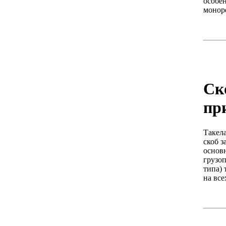
особе
монор
Ск
пр
Такел
скоб з
основ
грузоп
типа)
на все