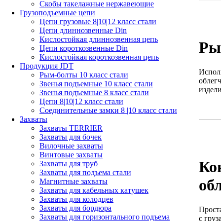
Скобы такелажные нержавеющие
Грузоподъемные цепи
Цепи грузовые 8|10|12 класс стали
Цепи длиннозвенные Din
Кислостойкая длиннозвенная цепь
Ры
Цепи короткозвенные Din
Кислостойкая короткозвенная цепь
Продукция JDT
Испол
Рым-болты 10 класс стали
облег
Звенья подъемные 10 класс стали
издели
Звенья подъемные 8 класс стали
Цепи 8|10|12 класс стали
Соединительные замки 8 |10 класс стали
Захваты
Захваты TERRIER
Захваты для бочек
Вилочные захваты
Винтовые захваты
Ко
Захваты для труб
Захваты для подъема стали
об
Магнитные захваты
Захваты для кабельных катушек
Захваты для колодцев
Захваты для бордюра
Проста
Захваты для горизонтального подъема
с груз