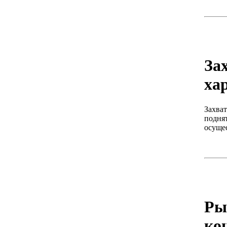
За
ха
Захва
подня
осущес
Ры
ко