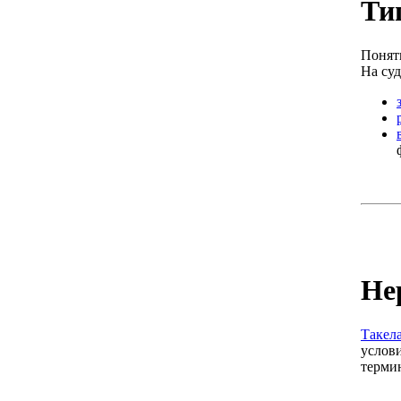
Ти
Понят
На суд
Не
Такел
услови
термин