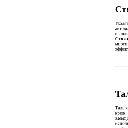
Ст
Уходят
автово
вышли
Стяж
многи
эффек
Та
Таль я
крюк.
элект
испол