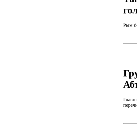
го
Рым-б
Гр
Аб
Главны
перечи