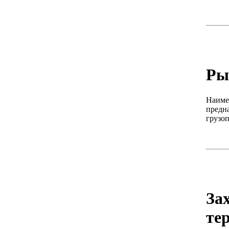
Ры
Наимен
предн
грузо
За
те