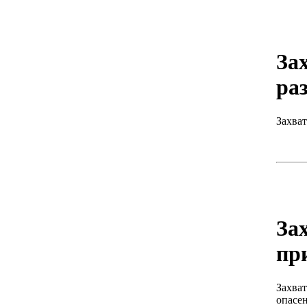
За
ра
Захва
За
пр
Захват
опасен