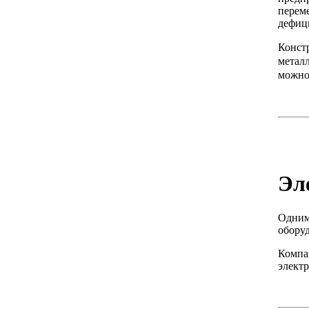
перем
дефиц
Конст
метал
можно
Эл
Одним
обору
Компа
электр