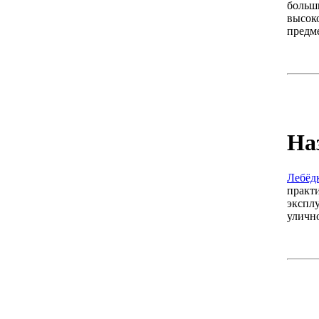
больш
высок
предм
На
Лебёдк
практ
экспл
уличн