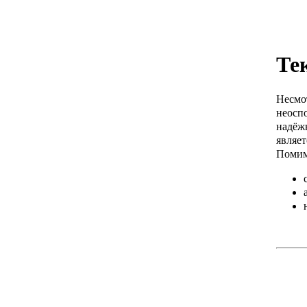
Те
Несмо
неосп
надёж
являет
Помимо