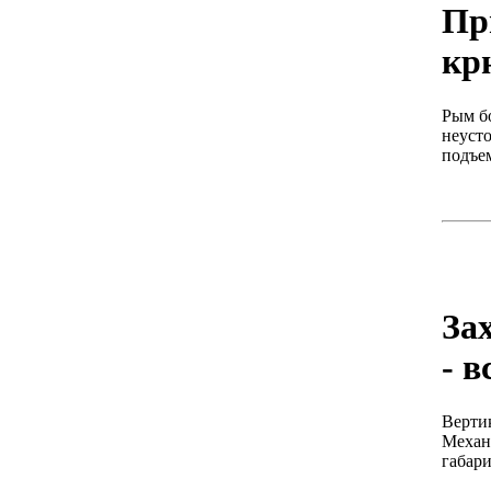
Пр
кр
Рым бо
неуст
подъе
За
- в
Вертик
Механи
габари