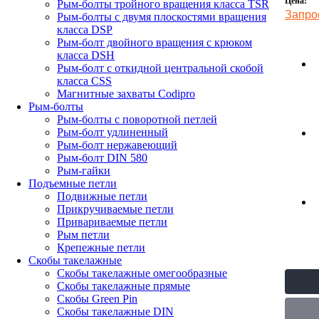
Цена:
Рым-болты тройного вращения класса TSR
Запро
Рым-болты с двумя плоскостями вращения
класса DSP
Рым-болт двойного вращения с крюком
класса DSH
Рым-болт с откидной центральной скобой
класса CSS
Магнитные захваты Codipro
Рым-болты
Рым-болты с поворотной петлей
Рым-болт удлиненный
Рым-болт нержавеющий
Рым-болт DIN 580
Рым-гайки
Подъемные петли
Подвижные петли
Прикручиваемые петли
Привариваемые петли
Рым петли
Крепежные петли
Скобы такелажные
Скобы такелажные омегообразные
Скобы такелажные прямые
Скобы Green Pin
Скобы такелажные DIN