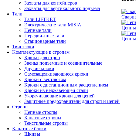
Захваты для контейнеров
Захваты для вертикального подъема
Тали
Сварив
Тали LIFTKET
Электрические тали MISIA
Цепные
Цепные тали
Передвижные тали
Цепные
Стационарные тали
Твистлоки
Kомплектующие к стропам
Крюки для строп
Звенья подъемные и соединительные
Другие крюки
Самозащелкивающиеся крюки
Крюки с вертлюгом
Крюки с дистанционным расцеплением
Крюки из нержавеющей стали
Укорачивающие крюки для цепей
Защитные предохранители для строп и цепей
Стропы
Цепные стропы
Канатные стропы
Текстильные стропы
Канатные блоки
Шкивы