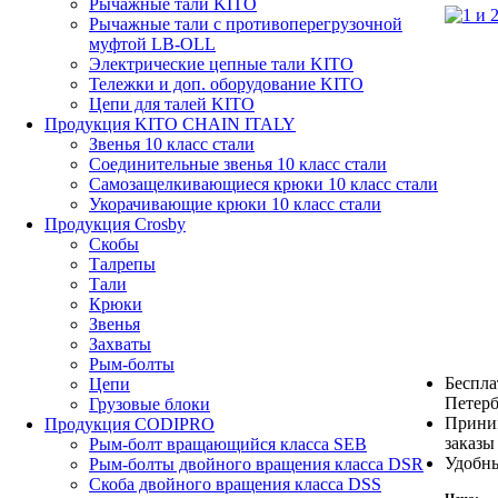
Рычажные тали KITO
Рычажные тали с противоперегрузочной
муфтой LB-OLL
Электрические цепные тали KITO
Тележки и доп. оборудование KITO
Цепи для талей KITO
Продукция KITO CHAIN ITALY
Звенья 10 класс стали
Соединительные звенья 10 класс стали
Самозащелкивающиеся крюки 10 класс стали
Укорачивающие крюки 10 класс стали
Продукция Crosby
Скобы
Талрепы
Тали
Крюки
Звенья
Захваты
Рым-болты
Беспла
Цепи
Петерб
Грузовые блоки
Прини
Продукция CODIPRO
заказы
Рым-болт вращающийся класса SEB
Удобны
Рым-болты двойного вращения класса DSR
Скоба двойного вращения класса DSS