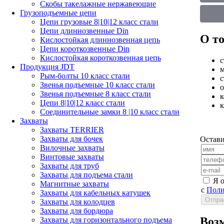
Скобы такелажные нержавеющие
Грузоподъемные цепи
Цепи грузовые 8|10|12 класс стали
Цепи длиннозвенные Din
О то
Кислостойкая длиннозвенная цепь
Цепи короткозвенные Din
Кислостойкая короткозвенная цепь
с
Продукция JDT
м
Рым-болты 10 класс стали
с
Звенья подъемные 10 класс стали
о
Звенья подъемные 8 класс стали
к
Цепи 8|10|12 класс стали
к
Соединительные замки 8 |10 класс стали
Захваты
Захваты TERRIER
Захваты для бочек
Остави
Вилочные захваты
Винтовые захваты
Захваты для труб
Захваты для подъема стали
Я 
Магнитные захваты
с
Поли
Захваты для кабельных катушек
Захваты для колодцев
Захваты для бордюра
Воз
Захваты для горизонтального подъема