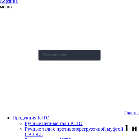
Корзина
меню
О компании
Каталог
Новости
Акции и скидки
Контакты
Оставить заявку
Главна
Продукция KITO
Ручные цепные тали KITO
1 и
Ручные тали с противоперегрузочной муфтой
СВ-OLL