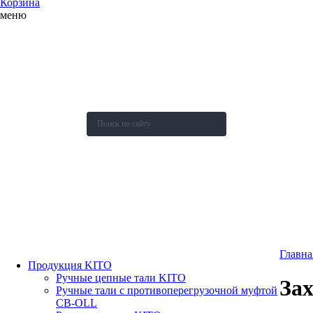
Корзина
меню
О компании
Каталог
Новости
Акции и скидки
Контакты
Оставить заявку
Главна
Продукция KITO
Ручные цепные тали KITO
За
Ручные тали с противоперегрузочной муфтой
СВ-OLL