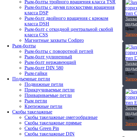
Рым-болты тройного вращения класса TSR
Рым-болты с двумя плоскостями вращения
класса DSP
Рым-болт двойного вращения с крюком
Захва
класса DSH
подъе
Цена:
Рым-болт с откидной центральной скобой
Запро
класса CSS
Магнитные захваты Codipro
Рым-болты
Рым-болты с поворотной петлей
Рым-болт удлиненный
Рым-болт нержавеющий
Захва
Рым-болт DIN 580
подъе
Рым-гайки
Цена:
Подъемные петли
Запро
Подвижные петли
Прикручиваемые петли
Привариваемые петли
Рым петли
Крепежные петли
Захва
Скобы такелажные
подъе
Скобы такелажные омегообразные
Цена:
Скобы такелажные прямые
Запро
Скобы Green Pin
Скобы такелажные DIN