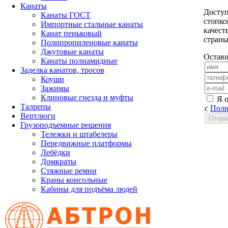
Канаты
Доступ
Канаты ГОСТ
стопко
Импортные стальные канаты
качест
Канат пеньковый
страны
Полипропиленовые канаты
Джутовые канаты
Остави
Канаты полиамидные
Заделка канатов, тросов
Коуши
Зажимы
Клиновые гнезда и муфты
Я 
Талрепы
с
Поли
Вертлюги
Грузоподъемные решения
Тележки и штабелеры
Передвижные платформы
Лебёдки
Домкраты
Стяжные ремни
Краны консольные
Кабины для подъёма людей