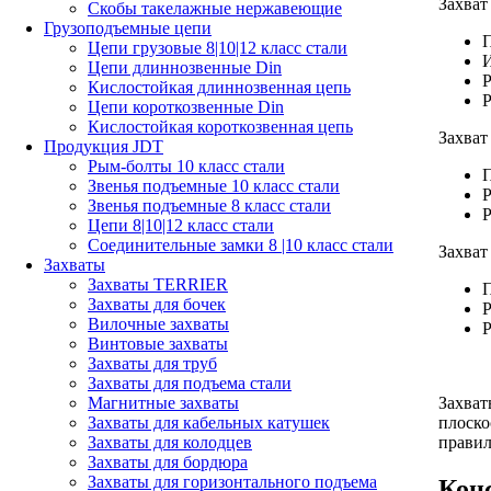
Захват
Скобы такелажные нержавеющие
Грузоподъемные цепи
П
Цепи грузовые 8|10|12 класс стали
И
Цепи длиннозвенные Din
Р
Кислостойкая длиннозвенная цепь
Р
Цепи короткозвенные Din
Кислостойкая короткозвенная цепь
Захват
Продукция JDT
Рым-болты 10 класс стали
П
Звенья подъемные 10 класс стали
Р
Звенья подъемные 8 класс стали
Р
Цепи 8|10|12 класс стали
Соединительные замки 8 |10 класс стали
Захват
Захваты
Захваты TERRIER
П
Захваты для бочек
Р
Вилочные захваты
Р
Винтовые захваты
Захваты для труб
Захваты для подъема стали
Захват
Магнитные захваты
плоско
Захваты для кабельных катушек
правил
Захваты для колодцев
Захваты для бордюра
Захваты для горизонтального подъема
Кон