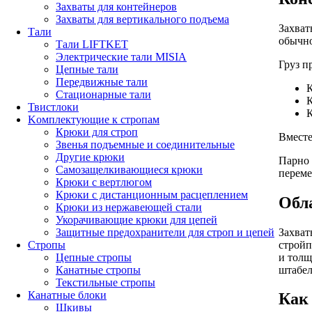
Захваты для контейнеров
Захваты для вертикального подъема
Захват
Тали
обычн
Тали LIFTKET
Электрические тали MISIA
Груз п
Цепные тали
Передвижные тали
К
Стационарные тали
К
Твистлоки
К
Kомплектующие к стропам
Крюки для строп
Вместе
Звенья подъемные и соединительные
Другие крюки
Парно 
Самозащелкивающиеся крюки
перем
Крюки с вертлюгом
Крюки с дистанционным расцеплением
Обл
Крюки из нержавеющей стали
Укорачивающие крюки для цепей
Захват
Защитные предохранители для строп и цепей
стройп
Стропы
и толщ
Цепные стропы
штабел
Канатные стропы
Текстильные стропы
Канатные блоки
Как 
Шкивы