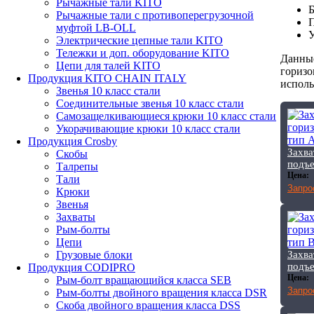
Рычажные тали KITO
Б
Рычажные тали с противоперегрузочной
П
муфтой LB-OLL
У
Электрические цепные тали KITO
Тележки и доп. оборудование KITO
Данные
Цепи для талей KITO
горизо
Продукция KITO CHAIN ITALY
исполь
Звенья 10 класс стали
Соединительные звенья 10 класс стали
Самозащелкивающиеся крюки 10 класс стали
Укорачивающие крюки 10 класс стали
Продукция Crosby
Захва
Скобы
подъе
Талрепы
Цена:
Тали
Запро
Крюки
Звенья
Захваты
Рым-болты
Цепи
Захва
Грузовые блоки
подъе
Продукция CODIPRO
Цена:
Рым-болт вращающийся класса SEB
Запро
Рым-болты двойного вращения класса DSR
Скоба двойного вращения класса DSS