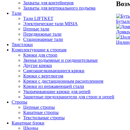
Воз
Захваты для контейнеров
Захваты для вертикального подъема
Тали
Тали LIFTKET
Бутыло
Электрические тали MISIA
Цепные тали
Домкра
Передвижные тали
Стационарные тали
Цилин
Твистлоки
Kомплектующие к стропам
Крюки для строп
Звенья подъемные и соединительные
Другие крюки
Самозащелкивающиеся крюки
Крюки с вертлюгом
Крюки с дистанционным расцеплением
Крюки из нержавеющей стали
Укорачивающие крюки для цепей
Защитные предохранители для строп и цепей
Стропы
Цепные стропы
Канатные стропы
Текстильные стропы
Канатные блоки
Шкивы