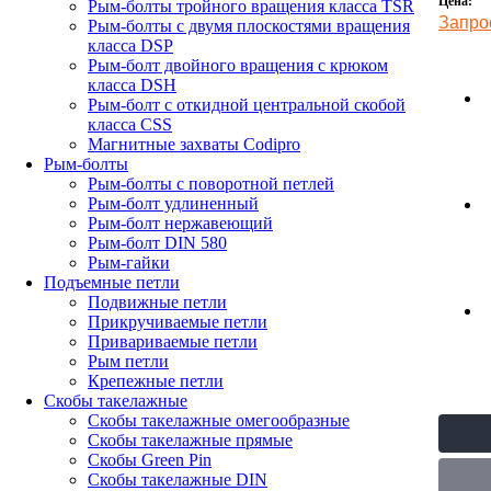
Цена:
Рым-болты тройного вращения класса TSR
Запро
Рым-болты с двумя плоскостями вращения
класса DSP
Рым-болт двойного вращения с крюком
класса DSH
Рым-болт с откидной центральной скобой
класса CSS
Магнитные захваты Codipro
Рым-болты
Рым-болты с поворотной петлей
Рым-болт удлиненный
Рым-болт нержавеющий
Рым-болт DIN 580
Рым-гайки
Подъемные петли
Подвижные петли
Прикручиваемые петли
Привариваемые петли
Рым петли
Крепежные петли
Скобы такелажные
Скобы такелажные омегообразные
Скобы такелажные прямые
Скобы Green Pin
Скобы такелажные DIN