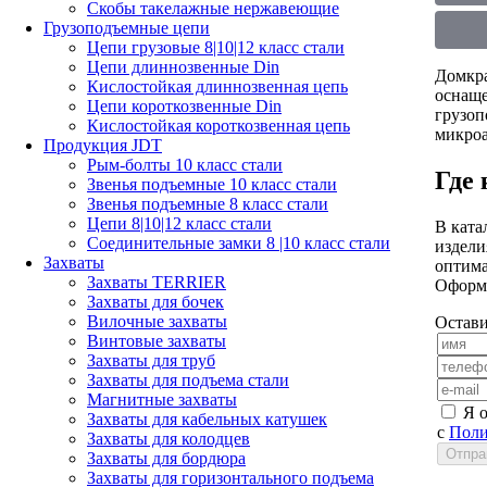
Скобы такелажные нержавеющие
Грузоподъемные цепи
Цепи грузовые 8|10|12 класс стали
Цепи длиннозвенные Din
Домкра
Кислостойкая длиннозвенная цепь
оснаще
Цепи короткозвенные Din
грузоп
Кислостойкая короткозвенная цепь
микроа
Продукция JDT
Рым-болты 10 класс стали
Где
Звенья подъемные 10 класс стали
Звенья подъемные 8 класс стали
Цепи 8|10|12 класс стали
В ката
Соединительные замки 8 |10 класс стали
издели
Захваты
оптима
Захваты TERRIER
Оформи
Захваты для бочек
Вилочные захваты
Остави
Винтовые захваты
Захваты для труб
Захваты для подъема стали
Магнитные захваты
Я 
Захваты для кабельных катушек
с
Поли
Захваты для колодцев
Захваты для бордюра
Захваты для горизонтального подъема