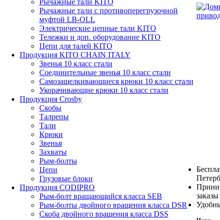
Рычажные тали KITO
Рычажные тали с противоперегрузочной
муфтой LB-OLL
Электрические цепные тали KITO
Тележки и доп. оборудование KITO
Цепи для талей KITO
Продукция KITO CHAIN ITALY
Звенья 10 класс стали
Соединительные звенья 10 класс стали
Самозащелкивающиеся крюки 10 класс стали
Укорачивающие крюки 10 класс стали
Продукция Crosby
Скобы
Талрепы
Тали
Крюки
Звенья
Захваты
Рым-болты
Беспла
Цепи
Петерб
Грузовые блоки
Прини
Продукция CODIPRO
заказы
Рым-болт вращающийся класса SEB
Удобны
Рым-болты двойного вращения класса DSR
Скоба двойного вращения класса DSS