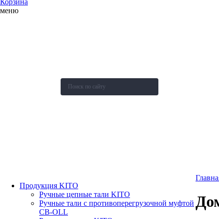
Корзина
меню
О компании
Каталог
Новости
Акции и скидки
Контакты
Оставить заявку
Главна
Продукция KITO
Ручные цепные тали KITO
До
Ручные тали с противоперегрузочной муфтой
СВ-OLL