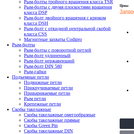
Рым-болты тройного вращения класса TSR
Цена:
Рым-болты с двумя плоскостями вращения
Запро
класса DSP
Рым-болт двойного вращения с крюком
класса DSH
Рым-болт с откидной центральной скобой
класса CSS
Магнитные захваты Codipro
Рым-болты
Рым-болты с поворотной петлей
Рым-болт удлиненный
Рым-болт нержавеющий
Рым-болт DIN 580
Рым-гайки
Подъемные петли
Подвижные петли
Прикручиваемые петли
Привариваемые петли
Рым петли
Крепежные петли
Скобы такелажные
Скобы такелажные омегообразные
Скобы такелажные прямые
Скобы Green Pin
Скобы такелажные DIN