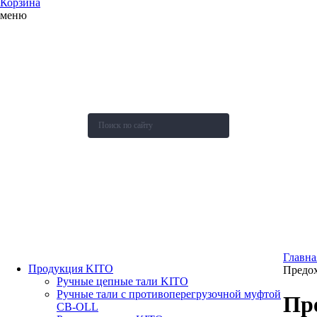
Корзина
меню
О компании
Каталог
Новости
Акции и скидки
Контакты
Оставить заявку
Главна
Продукция KITO
Предох
Ручные цепные тали KITO
Ручные тали с противоперегрузочной муфтой
Пр
СВ-OLL