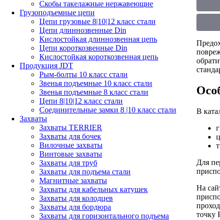
Скобы такелажные нержавеющие
Грузоподъемные цепи
Цепи грузовые 8|10|12 класс стали
Цепи длиннозвенные Din
Кислостойкая длиннозвенная цепь
Предох
Цепи короткозвенные Din
повреж
Кислостойкая короткозвенная цепь
обрати
Продукция JDT
станда
Рым-болты 10 класс стали
Звенья подъемные 10 класс стали
Осо
Звенья подъемные 8 класс стали
Цепи 8|10|12 класс стали
Соединительные замки 8 |10 класс стали
В ката
Захваты
Захваты TERRIER
г
Захваты для бочек
ц
Вилочные захваты
т
Винтовые захваты
Для пе
Захваты для труб
приспо
Захваты для подъема стали
Магнитные захваты
На сай
Захваты для кабельных катушек
приспо
Захваты для колодцев
проход
Захваты для бордюра
точку 
Захваты для горизонтального подъема