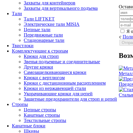
Захваты для контейнеров
Остави
Захваты для вертикального подъема
Тали
Тали LIFTKET
Электрические тали MISIA
Цепные тали
Я 
Передвижные тали
с
Поли
Стационарные тали
Твистлоки
Kомплектующие к стропам
Воз
Крюки для строп
Звенья подъемные и соединительные
Другие крюки
Самозащелкивающиеся крюки
Металл
Крюки с вертлюгом
Крюки с дистанционным расцеплением
Предох
Крюки из нержавеющей стали
Укорачивающие крюки для цепей
Стальн
Защитные предохранители для строп и цепей
Стропы
Цепные стропы
Канатные стропы
Текстильные стропы
Канатные блоки
Шкивы