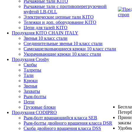
Рычажные тали KITO
Рычажные тали с противоперегрузочной
муфтой LB-OLL
Электрические цепные тали KITO
Тележки и доп. оборудование KITO
Цепи для талей KITO
Продукция KITO CHAIN ITALY
Звенья 10 класс стали
Соединительные звенья 10 класс стали
Самозащелкивающиеся крюки 10 класс стали
Укорачивающие крюки 10 класс стали
Продукция Crosby
Скобы
Талрепы
Тали
Крюки
Звенья
Захваты
Рым-болты
Цепи
Беспла
Грузовые блоки
Петерб
Продукция CODIPRO
Прини
Рым-болт вращающийся класса SEB
заказы
Рым-болты двойного вращения класса DSR
Удобны
Скоба двойного вращения класса DSS