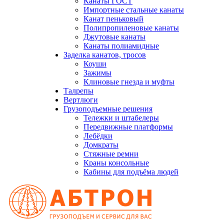
Канаты ГОСТ
Импортные стальные канаты
Канат пеньковый
Полипропиленовые канаты
Джутовые канаты
Канаты полиамидные
Заделка канатов, тросов
Коуши
Зажимы
Клиновые гнезда и муфты
Талрепы
Вертлюги
Грузоподъемные решения
Тележки и штабелеры
Передвижные платформы
Лебёдки
Домкраты
Стяжные ремни
Краны консольные
Кабины для подъёма людей