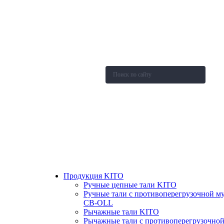
О компании
Каталог
Новости
Акции и скидки
Контакты
Оставить заявку
Продукция KITO
Ручные цепные тали KITO
Ручные тали с противоперегрузочной м
СВ-OLL
Рычажные тали KITO
Рычажные тали с противоперегрузочно