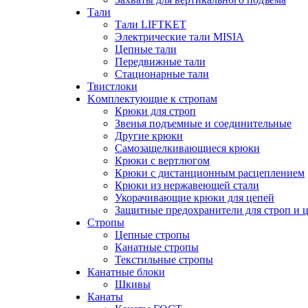
Тали
Тали LIFTKET
Электрические тали MISIA
Цепные тали
Передвижные тали
Стационарные тали
Твистлоки
Kомплектующие к стропам
Крюки для строп
Звенья подъемные и соединительные
Другие крюки
Самозащелкивающиеся крюки
Крюки с вертлюгом
Крюки с дистанционным расцеплением
Крюки из нержавеющей стали
Укорачивающие крюки для цепей
Защитные предохранители для строп и 
Стропы
Цепные стропы
Канатные стропы
Текстильные стропы
Канатные блоки
Шкивы
Канаты