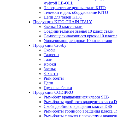
муфтой LB-OLL
Электрические цепные тали KITO
Тележки и доп. оборудование KITO
Цепи для талей KITO
Продукция KITO CHAIN ITALY
Звенья 10 класс стали
Соединительные звенья 10 класс стали
Самозащелкивающиеся крюки 10 класс 
Укорачивающие крюки 10 класс стали
Продукция Crosby
Скобы
Талрепы
Тали
Крюки
Звенья
Захваты
Рым-болты
Цепи
Грузовые блоки
Продукция CODIPRO
Рым-болт вращающийся класса SEB
Рым-болты двойного вращения класса 
Скоба двойного вращения класса DSS
Рым-болты тройного вращения класса 
Рым-болты с двумя плоскостями вращен