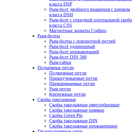
класса DSP
Рым-болт двойного вращения с крюком
класса DSH
Рым-болт с откидной центральной скоб
класса CSS
Магнитные захваты Codipro
Рым-болты
Рым-болты с поворотной петлей
Рым-болт удлиненный
Рым-болт нержавеющий
Рым-болт DIN 580
Рым-гайки
Подъемные петли
Подвижные петли
Прикручиваемые петли
Привариваемые петли
Рым петли
Крепежные петли
Скобы такелажные
Скобы такелажные омегообразные
Скобы такелажные прямые
Скобы Green Pin
Скобы такелажные DIN
Скобы такелажные нержавеющие
Грузоподъемные цепи