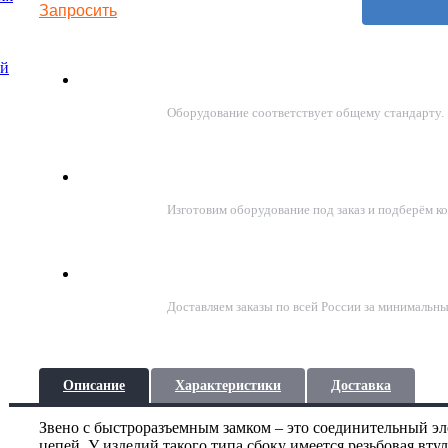
Запросить
ой
Соответствие стандартам ГОСТ
Оборудование соответствует общему стандарту.
Подберём решение под задачу
Изготовим оборудование под заказ и подберём к
Доставка по всей России
Доставляем заказы по всей России за минимальны
Описание
Характеристики
Доставка
Звено с быстроразъемным замком – это соединительный эл
цепей. У изделий такого типа сбоку имеется резьбовая в