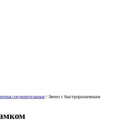
Звенья соединительные
/
Звено с быстроразъемным
замком