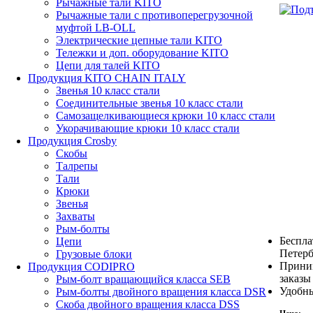
Рычажные тали KITO
Рычажные тали с противоперегрузочной
муфтой LB-OLL
Электрические цепные тали KITO
Тележки и доп. оборудование KITO
Цепи для талей KITO
Продукция KITO CHAIN ITALY
Звенья 10 класс стали
Соединительные звенья 10 класс стали
Самозащелкивающиеся крюки 10 класс стали
Укорачивающие крюки 10 класс стали
Продукция Crosby
Скобы
Талрепы
Тали
Крюки
Звенья
Захваты
Рым-болты
Беспла
Цепи
Петерб
Грузовые блоки
Прини
Продукция CODIPRO
заказы
Рым-болт вращающийся класса SEB
Удобны
Рым-болты двойного вращения класса DSR
Скоба двойного вращения класса DSS