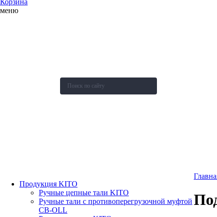
Корзина
меню
О компании
Каталог
Новости
Акции и скидки
Контакты
Оставить заявку
Главна
Продукция KITO
Ручные цепные тали KITO
По
Ручные тали с противоперегрузочной муфтой
СВ-OLL