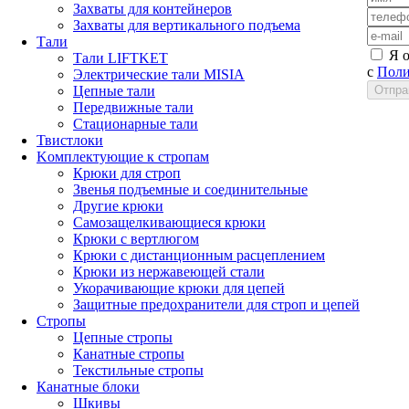
Захваты для контейнеров
Захваты для вертикального подъема
Тали
Я 
Тали LIFTKET
с
Поли
Электрические тали MISIA
Цепные тали
Передвижные тали
Стационарные тали
Твистлоки
Kомплектующие к стропам
Крюки для строп
Звенья подъемные и соединительные
Другие крюки
Самозащелкивающиеся крюки
Крюки с вертлюгом
Крюки с дистанционным расцеплением
Крюки из нержавеющей стали
Укорачивающие крюки для цепей
Защитные предохранители для строп и цепей
Стропы
Цепные стропы
Канатные стропы
Текстильные стропы
Канатные блоки
Шкивы