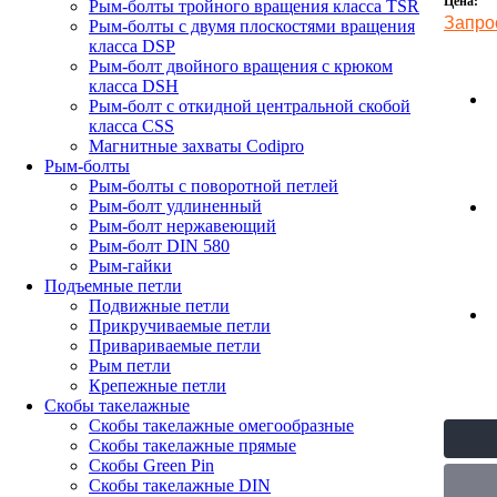
Цена:
Рым-болты тройного вращения класса TSR
Запро
Рым-болты с двумя плоскостями вращения
класса DSP
Рым-болт двойного вращения с крюком
класса DSH
Рым-болт с откидной центральной скобой
класса CSS
Магнитные захваты Codipro
Рым-болты
Рым-болты с поворотной петлей
Рым-болт удлиненный
Рым-болт нержавеющий
Рым-болт DIN 580
Рым-гайки
Подъемные петли
Подвижные петли
Прикручиваемые петли
Привариваемые петли
Рым петли
Крепежные петли
Скобы такелажные
Скобы такелажные омегообразные
Скобы такелажные прямые
Скобы Green Pin
Скобы такелажные DIN