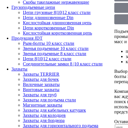
Скобы такелажные нержавеющие
Грузоподъемные цепи
Цепи грузовые 8|10|12 класс стали
Цепи длиннозвенные Din
Кислостойкая длиннозвенная цепь
Цепи короткозвенные Din
Подъем
Кислостойкая короткозвенная цепь
промыш
Продукция JDT
масс и
Рым-болты 10 класс стали
Звенья подъемные 10 класс стали
п
Звенья подъемные 8 класс стали
з
Цепи 8|10|12 класс стали
Соединительные замки 8 |10 класс стали
Захваты
Выбор 
Захваты TERRIER
болты 
Захваты для бочек
перепа
Вилочные захваты
Винтовые захваты
Компан
Захваты для труб
вас жд
Захваты для подъема стали
поиск 
Магнитные захваты
исполь
Захваты для кабельных катушек
предст
Захваты для колодцев
Захваты для бордюра
Остави
Захваты для горизонтального подъема