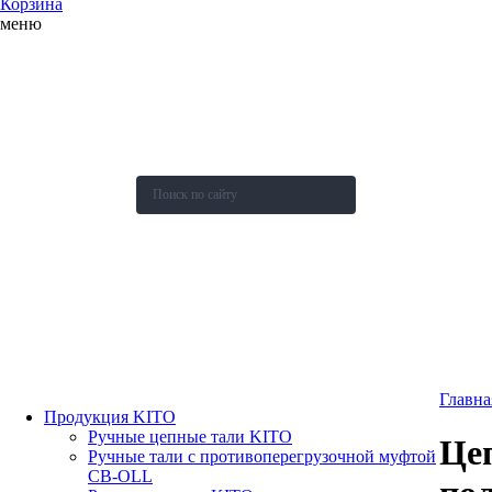
Корзина
меню
О компании
Каталог
Новости
Акции и скидки
Контакты
Оставить заявку
Главна
Продукция KITO
Ручные цепные тали KITO
Цеп
Ручные тали с противоперегрузочной муфтой
СВ-OLL