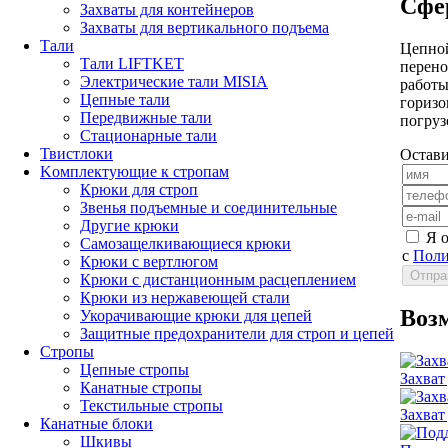
Сфе
Захваты для контейнеров
Захваты для вертикального подъема
Тали
Цепной
Тали LIFTKET
перено
Электрические тали MISIA
работы
Цепные тали
горизо
Передвижные тали
погруз
Стационарные тали
Твистлоки
Остави
Kомплектующие к стропам
Крюки для строп
Звенья подъемные и соединительные
Другие крюки
Я 
Самозащелкивающиеся крюки
с
Поли
Крюки с вертлюгом
Крюки с дистанционным расцеплением
Крюки из нержавеющей стали
Воз
Укорачивающие крюки для цепей
Защитные предохранители для строп и цепей
Стропы
Цепные стропы
Захват
Канатные стропы
Текстильные стропы
Захват
Канатные блоки
Шкивы