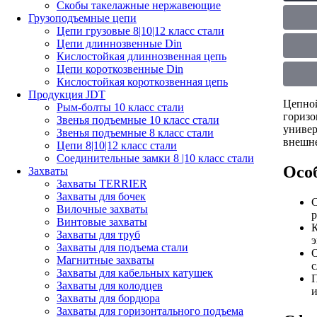
Скобы такелажные нержавеющие
Грузоподъемные цепи
Цепи грузовые 8|10|12 класс стали
Цепи длиннозвенные Din
Кислостойкая длиннозвенная цепь
Цепи короткозвенные Din
Кислостойкая короткозвенная цепь
Продукция JDT
Цепной
Рым-болты 10 класс стали
горизо
Звенья подъемные 10 класс стали
универ
Звенья подъемные 8 класс стали
внешне
Цепи 8|10|12 класс стали
Соединительные замки 8 |10 класс стали
Осо
Захваты
Захваты TERRIER
Захваты для бочек
С
Вилочные захваты
р
Винтовые захваты
К
Захваты для труб
э
Захваты для подъема стали
О
Магнитные захваты
Захваты для кабельных катушек
П
Захваты для колодцев
и
Захваты для бордюра
Захваты для горизонтального подъема