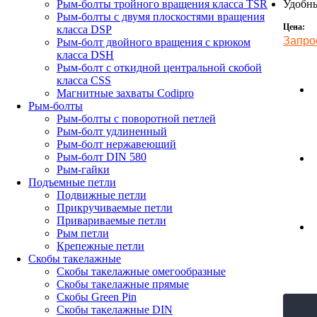
Удобны
Рым-болты тройного вращения класса TSR
Рым-болты с двумя плоскостями вращения
Цена:
класса DSP
Запро
Рым-болт двойного вращения с крюком
класса DSH
Рым-болт с откидной центральной скобой
класса CSS
Магнитные захваты Codipro
Рым-болты
Рым-болты с поворотной петлей
Рым-болт удлиненный
Рым-болт нержавеющий
Рым-болт DIN 580
Рым-гайки
Подъемные петли
Подвижные петли
Прикручиваемые петли
Привариваемые петли
Рым петли
Крепежные петли
Скобы такелажные
Скобы такелажные омегообразные
Скобы такелажные прямые
Скобы Green Pin
Скобы такелажные DIN