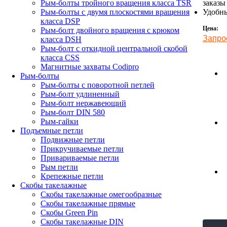
заказы
Рым-болты тройного вращения класса TSR
Удобны
Рым-болты с двумя плоскостями вращения
класса DSP
Цена:
Рым-болт двойного вращения с крюком
Запро
класса DSH
Рым-болт с откидной центральной скобой
класса CSS
Магнитные захваты Codipro
Рым-болты
Рым-болты с поворотной петлей
Рым-болт удлиненный
Рым-болт нержавеющий
Рым-болт DIN 580
Рым-гайки
Подъемные петли
Подвижные петли
Прикручиваемые петли
Привариваемые петли
Рым петли
Крепежные петли
Скобы такелажные
Скобы такелажные омегообразные
Скобы такелажные прямые
Скобы Green Pin
Скобы такелажные DIN