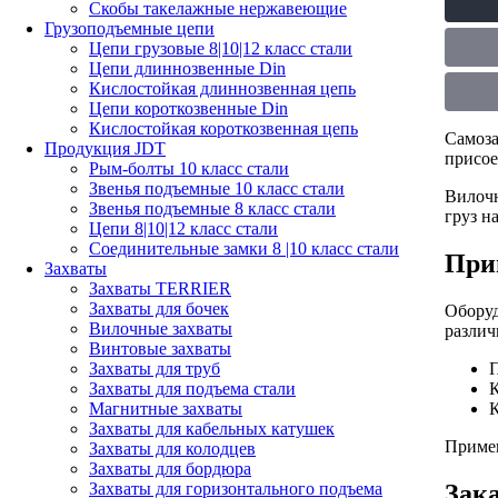
Скобы такелажные нержавеющие
Грузоподъемные цепи
Цепи грузовые 8|10|12 класс стали
Цепи длиннозвенные Din
Кислостойкая длиннозвенная цепь
Цепи короткозвенные Din
Кислостойкая короткозвенная цепь
Самоза
Продукция JDT
присое
Рым-болты 10 класс стали
Звенья подъемные 10 класс стали
Вилочн
Звенья подъемные 8 класс стали
груз н
Цепи 8|10|12 класс стали
Соединительные замки 8 |10 класс стали
При
Захваты
Захваты TERRIER
Захваты для бочек
Оборуд
Вилочные захваты
различ
Винтовые захваты
Захваты для труб
Захваты для подъема стали
К
Магнитные захваты
Захваты для кабельных катушек
Примен
Захваты для колодцев
Захваты для бордюра
Зака
Захваты для горизонтального подъема