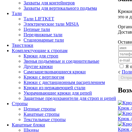
Захваты для контейнеров
Захваты для вертикального подъема
Крюки 
Тали
это и 
Тали LIFTKET
Электрические тали MISIA
Органи
Цепные тали
Достав
Передвижные тали
Стационарные тали
Остави
Твистлоки
Kомплектующие к стропам
Крюки для строп
Звенья подъемные и соединительные
Я 
Другие крюки
с
Поли
Самозащелкивающиеся крюки
Крюки с вертлюгом
Крюки с дистанционным расцеплением
Крюки из нержавеющей стали
Воз
Укорачивающие крюки для цепей
Защитные предохранители для строп и цепей
Стропы
Крюк 
Цепные стропы
Канатные стропы
Крюк д
Текстильные стропы
Канатные блоки
Крюк д
Шкивы