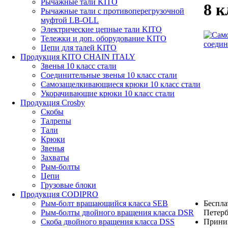
Рычажные тали KITO
8 к
Рычажные тали с противоперегрузочной
муфтой LB-OLL
Электрические цепные тали KITO
Тележки и доп. оборудование KITO
Цепи для талей KITO
Продукция KITO CHAIN ITALY
Звенья 10 класс стали
Соединительные звенья 10 класс стали
Самозащелкивающиеся крюки 10 класс стали
Укорачивающие крюки 10 класс стали
Продукция Crosby
Скобы
Талрепы
Тали
Крюки
Звенья
Захваты
Рым-болты
Цепи
Грузовые блоки
Продукция CODIPRO
Беспла
Рым-болт вращающийся класса SEB
Петерб
Рым-болты двойного вращения класса DSR
Прини
Скоба двойного вращения класса DSS