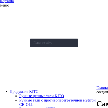
Корзина
меню
О компании
Каталог
Новости
Акции и скидки
Контакты
Оставить заявку
Главна
Продукция KITO
соедин
Ручные цепные тали KITO
Ручные тали с противоперегрузочной муфтой
Са
СВ-OLL