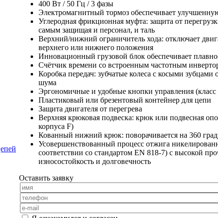
400 Вт / 50 Гц / 3 фазы
Электромагнитный тормоз обеспечивает улучшенную
Углеродная фрикционная муфта: защита от перегрузк
самым защищая и персонал, и таль
Верхний/нижний ограничитель хода: отключает дви
верхнего или нижнего положения
Инновационный грузовой блок обеспечивает плавно
Счётчик времени со встроенным частотным инверто
Коробка передач: зубчатые колеса с косыми зубцами
шума
Эргономичные и удобные кнопки управления (класс 
Пластиковый или брезентовый контейнер для цепи
Защита двигателя от перегрева
Верхняя крюковая подвеска: крюк или подвесная опо
корпуса F)
Кованный нижний крюк: поворачивается на 360 град
Усовершенствованный процесс отжига никелированн
цепей
соответствии со стандартом EN 818-7) с высокой пр
износостойкость и долговечность
Оставить заявку