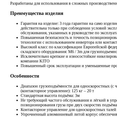
Разработаны для использования в сложных производствен
Преимущества изделия
Гарантия на изделие: 3 года гарантии на само издели
действительна только при соблюдении условий эксп
обслуживания, указанных в руководстве по эксплуа
Повышенная безопасность и точность позициониров
технологии с использованием инвертора или контакт
Высокий класс по классификации Европейской феде
складского оборудования: M6 / 3m для грузоподъемно
Исключительно крепкие и износостойкие никелиров
компании KITO
Повышенный срок эксплуатации и уменьшенные про
Особенности
Диапазон грузоподъёмности для односкоростных (с 
(контакторное управление): 125 кг – 20 т
Стандартная высота подъёма: 3м
Не требующий частого обслуживания и лёгкий в упр
позиционирования груза при двух скоростях подъёма
Контакторное управление для односкоростных талей
Упрочненный алюминиевый литой корпус обеспечива