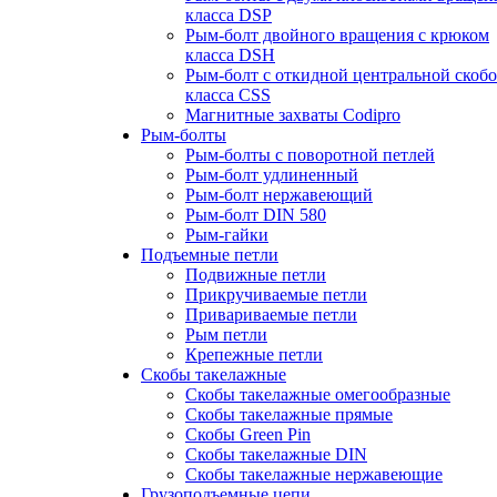
класса DSP
Рым-болт двойного вращения с крюком
класса DSH
Рым-болт с откидной центральной скоб
класса CSS
Магнитные захваты Codipro
Рым-болты
Рым-болты с поворотной петлей
Рым-болт удлиненный
Рым-болт нержавеющий
Рым-болт DIN 580
Рым-гайки
Подъемные петли
Подвижные петли
Прикручиваемые петли
Привариваемые петли
Рым петли
Крепежные петли
Скобы такелажные
Скобы такелажные омегообразные
Скобы такелажные прямые
Скобы Green Pin
Скобы такелажные DIN
Скобы такелажные нержавеющие
Грузоподъемные цепи