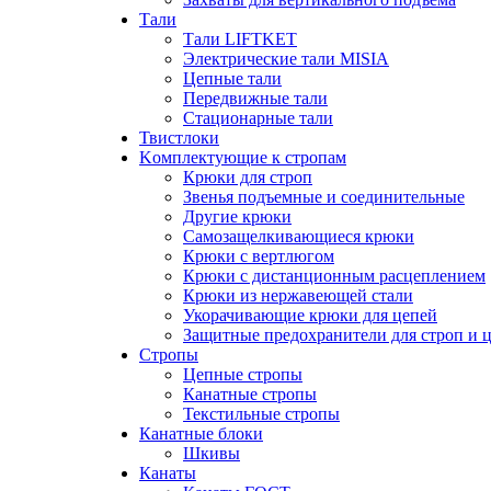
Тали
Тали LIFTKET
Электрические тали MISIA
Цепные тали
Передвижные тали
Стационарные тали
Твистлоки
Kомплектующие к стропам
Крюки для строп
Звенья подъемные и соединительные
Другие крюки
Самозащелкивающиеся крюки
Крюки с вертлюгом
Крюки с дистанционным расцеплением
Крюки из нержавеющей стали
Укорачивающие крюки для цепей
Защитные предохранители для строп и 
Стропы
Цепные стропы
Канатные стропы
Текстильные стропы
Канатные блоки
Шкивы
Канаты