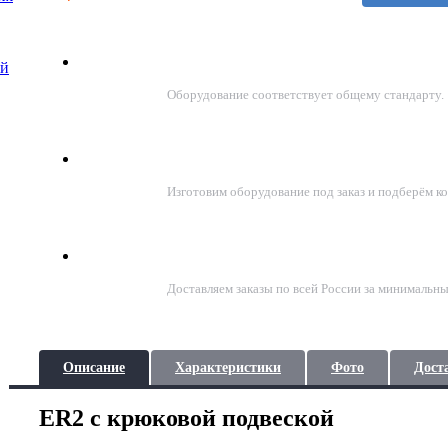
Соответствие стандартам ГОСТ
ой
Оборудование соответствует общему стандарту.
Подберём решение под задачу
Изготовим оборудование под заказ и подберём к
Доставка по всей России
Доставляем заказы по всей России за минимальны
Описание
Характеристики
Фото
Дост
ER2 c крюковой подвеской