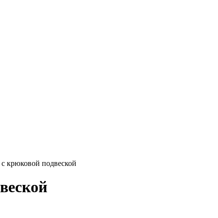
 с крюковой подвеской
веской