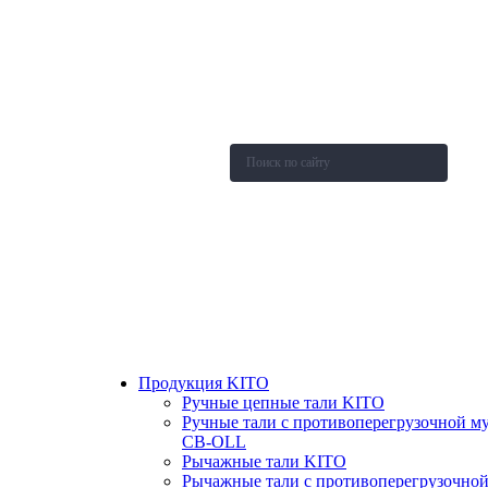
О компании
Каталог
Новости
Акции и скидки
Контакты
Оставить заявку
Продукция KITO
Ручные цепные тали KITO
Ручные тали с противоперегрузочной м
СВ-OLL
Рычажные тали KITO
Рычажные тали с противоперегрузочно