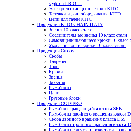
муфтой LB-OLL
Электрические цепные тали KITO
Тележки и доп. оборудование KITO
Цепи для талей KITO
Продукция KITO CHAIN ITALY
Звенья 10 класс стали
Соединительные звенья 10 класс стали
Самозащелкивающиеся крюки 10 класс 
Укорачивающие крюки 10 класс стали
Продукция Crosby
Скобы
Талрепы
Тали
Крюки
Звенья
Захваты
Рым-болты
Цепи
Грузовые блоки
Продукция CODIPRO
Рым-болт вращающийся класса SEB
Рым-болты двойного вращения класса 
Скоба двойного вращения класса DSS
Рым-болты тройного вращения класса 
Рым-болты с двумя плоскостями вращен