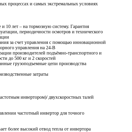
ных процессах и самых экстремальных условиях
е и 10 лет – на тормозную систему. Гарантия
луатации, периодичности осмотров и технического
тации
ания за счет управления с помощью инновационной
орного управления на 24-В
рации производителей подъёмно-транспортного и
сти до 500 кг и 2 скоростей
анные грузоподъемные цепи производства
изводственные затраты
частотным инвертором)/ двухскоростных талей
авлении частотный инвертор для точного
ет более высокий отвод тепла от инвертора