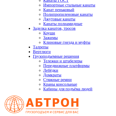
Канаты ГОСТ
Импортные стальные канаты
Канат пеньковый
Полипропиленовые канаты
Джутовые канаты
Канаты полиамидные
Заделка канатов, тросов
Коуши
Зажимы
Клиновые гнезда и муфты
Талрепы
Вертлюги
Грузоподъемные решения
Тележки и штабелеры
Передвижные платформы
Лебёдки
Домкраты
Стяжные ремни
Краны консольные
Кабины для подъёма людей