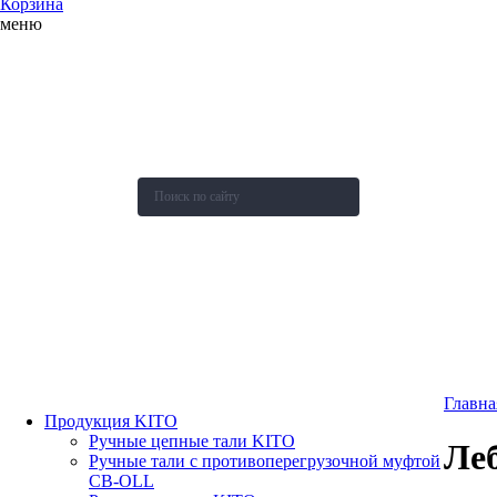
Корзина
меню
О компании
Каталог
Новости
Акции и скидки
Контакты
Оставить заявку
Главна
Продукция KITO
Ручные цепные тали KITO
Ле
Ручные тали с противоперегрузочной муфтой
СВ-OLL