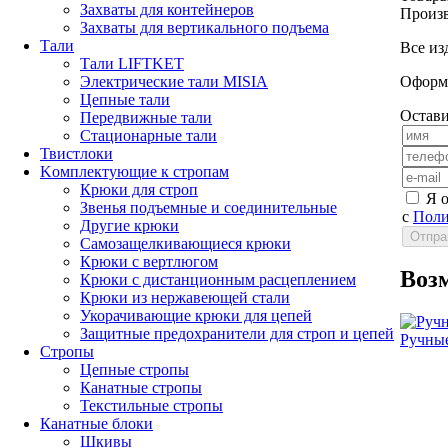
Захваты для контейнеров
Произв
Захваты для вертикального подъема
Тали
Все из
Тали LIFTKET
Оформл
Электрические тали MISIA
Цепные тали
Остави
Передвижные тали
Стационарные тали
Твистлоки
Kомплектующие к стропам
Крюки для строп
Я 
Звенья подъемные и соединительные
с
Поли
Другие крюки
Самозащелкивающиеся крюки
Крюки с вертлюгом
Воз
Крюки с дистанционным расцеплением
Крюки из нержавеющей стали
Укорачивающие крюки для цепей
Защитные предохранители для строп и цепей
Ручные
Стропы
Цепные стропы
Канатные стропы
Текстильные стропы
Канатные блоки
Шкивы