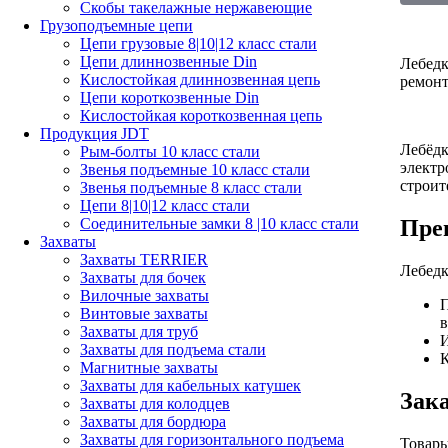
Скобы такелажные нержавеющие
Грузоподъемные цепи
Цепи грузовые 8|10|12 класс стали
Цепи длиннозвенные Din
Лебедк
Кислостойкая длиннозвенная цепь
ремонт
Цепи короткозвенные Din
Кислостойкая короткозвенная цепь
Продукция JDT
Лебёдк
Рым-болты 10 класс стали
электр
Звенья подъемные 10 класс стали
строит
Звенья подъемные 8 класс стали
Цепи 8|10|12 класс стали
Пре
Соединительные замки 8 |10 класс стали
Захваты
Захваты TERRIER
Лебедк
Захваты для бочек
Вилочные захваты
П
Винтовые захваты
в
Захваты для труб
И
Захваты для подъема стали
К
Магнитные захваты
Захваты для кабельных катушек
Зак
Захваты для колодцев
Захваты для бордюра
Захваты для горизонтального подъема
Товары