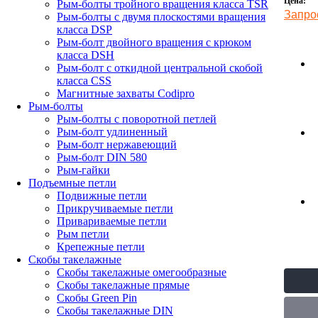
Цена:
Рым-болты тройного вращения класса TSR
Запро
Рым-болты с двумя плоскостями вращения
класса DSP
Рым-болт двойного вращения с крюком
класса DSH
Рым-болт с откидной центральной скобой
класса CSS
Магнитные захваты Codipro
Рым-болты
Рым-болты с поворотной петлей
Рым-болт удлиненный
Рым-болт нержавеющий
Рым-болт DIN 580
Рым-гайки
Подъемные петли
Подвижные петли
Прикручиваемые петли
Привариваемые петли
Рым петли
Крепежные петли
Скобы такелажные
Скобы такелажные омегообразные
Скобы такелажные прямые
Скобы Green Pin
Скобы такелажные DIN