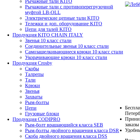
Рычажные тали KITO
Рычажные тали с противоперегрузочной
муфтой LB-OLL
Электрические цепные тали KITO
Тележки и доп. оборудование KITO
Цепи для талей KITO
Продукция KITO CHAIN ITALY
Звенья 10 класс стали
Соединительные звенья 10 класс стали
Самозащелкивающиеся крюки 10 класс стали
Укорачивающие крюки 10 класс стали
Продукция Crosby
Скобы
Талрепы
Тали
Крюки
Звенья
Захваты
Рым-болты
Беспла
Цепи
Петерб
Грузовые блоки
Прини
Продукция CODIPRO
заказы
Рым-болт вращающийся класса SEB
Удобны
Рым-болты двойного вращения класса DSR
Скоба двойного вращения класса DSS