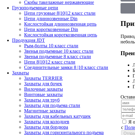
Скобы такелажные нержавеющие
Грузоподъемные цепи
Цепи грузовые 8|10|12 класс стали
Цепи длиннозвенные Din
При
Кислостойкая длиннозвенная цепь
Цепи короткозвенные Din
Кислостойкая короткозвенная цепь
Привод
Продукция JDT
неболь
Рым-болты 10 класс стали
Звенья подъемные 10 класс стали
Преи
Звенья подъемные 8 класс стали
Цепи 8|10|12 класс стали
Л
Соединительные замки 8 |10 класс стали
Б
Захваты
Захваты TERRIER
Л
Захваты для бочек
П
Вилочные захваты
Винтовые захваты
Остави
Захваты для труб
Захваты для подъема стали
Магнитные захваты
Захваты для кабельных катушек
Захваты для колодцев
Я 
Захваты для бордюра
с
Поли
Захваты для горизонтального подъема