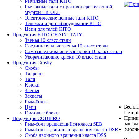
Рычажные тали KITO
Рычажные тали с противоперегрузочной
муфтой LB-OLL
Электрические цепные тали KITO
Тележки и доп. оборудование KITO
Цепи для талей KITO
Продукция KITO CHAIN ITALY
Звенья 10 класс стали
Соединительные звенья 10 класс стали
Самозащелкивающиеся крюки 10 класс стали
Укорачивающие крюки 10 класс стали
Продукция Crosby
Скобы
Талрепы
Тали
Крюки
Звенья
Захваты
Рым-болты
Беспла
Цепи
Петерб
Грузовые блоки
Прини
Продукция CODIPRO
заказы
Рым-болт вращающийся класса SEB
Удобны
Рым-болты двойного вращения класса DSR
Скоба двойного вращения класса DSS