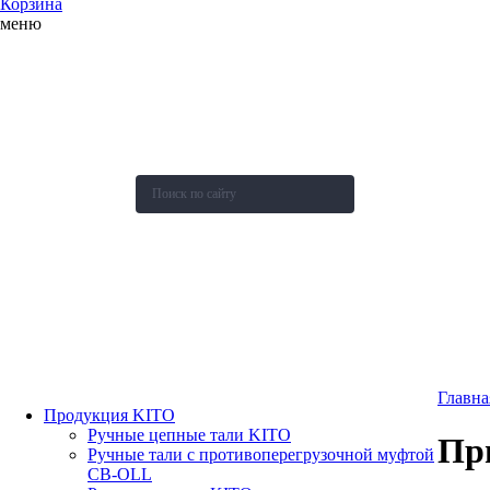
Корзина
меню
О компании
Каталог
Новости
Акции и скидки
Контакты
Оставить заявку
Главна
Продукция KITO
Ручные цепные тали KITO
Пр
Ручные тали с противоперегрузочной муфтой
СВ-OLL