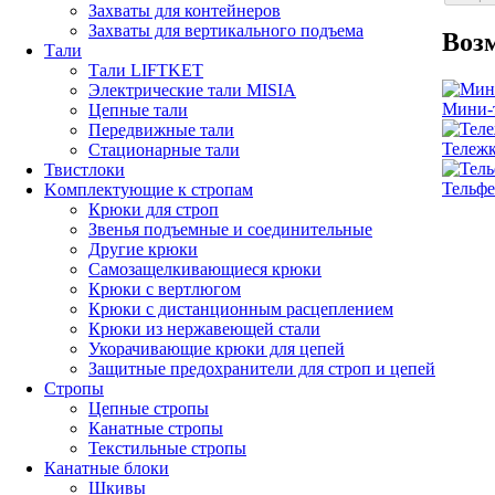
Захваты для контейнеров
Захваты для вертикального подъема
Воз
Тали
Тали LIFTKET
Электрические тали MISIA
Мини-
Цепные тали
Передвижные тали
Тележк
Стационарные тали
Твистлоки
Тельфе
Kомплектующие к стропам
Крюки для строп
Звенья подъемные и соединительные
Другие крюки
Самозащелкивающиеся крюки
Крюки с вертлюгом
Крюки с дистанционным расцеплением
Крюки из нержавеющей стали
Укорачивающие крюки для цепей
Защитные предохранители для строп и цепей
Стропы
Цепные стропы
Канатные стропы
Текстильные стропы
Канатные блоки
Шкивы