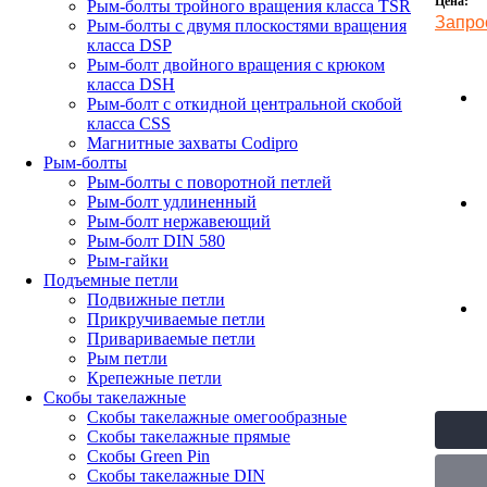
Цена:
Рым-болты тройного вращения класса TSR
Запро
Рым-болты с двумя плоскостями вращения
класса DSP
Рым-болт двойного вращения с крюком
класса DSH
Рым-болт с откидной центральной скобой
класса CSS
Магнитные захваты Codipro
Рым-болты
Рым-болты с поворотной петлей
Рым-болт удлиненный
Рым-болт нержавеющий
Рым-болт DIN 580
Рым-гайки
Подъемные петли
Подвижные петли
Прикручиваемые петли
Привариваемые петли
Рым петли
Крепежные петли
Скобы такелажные
Скобы такелажные омегообразные
Скобы такелажные прямые
Скобы Green Pin
Скобы такелажные DIN