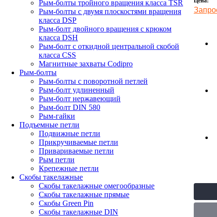
Цена:
Рым-болты тройного вращения класса TSR
Запро
Рым-болты с двумя плоскостями вращения
класса DSP
Рым-болт двойного вращения с крюком
класса DSH
Рым-болт с откидной центральной скобой
класса CSS
Магнитные захваты Codipro
Рым-болты
Рым-болты с поворотной петлей
Рым-болт удлиненный
Рым-болт нержавеющий
Рым-болт DIN 580
Рым-гайки
Подъемные петли
Подвижные петли
Прикручиваемые петли
Привариваемые петли
Рым петли
Крепежные петли
Скобы такелажные
Скобы такелажные омегообразные
Скобы такелажные прямые
Скобы Green Pin
Скобы такелажные DIN