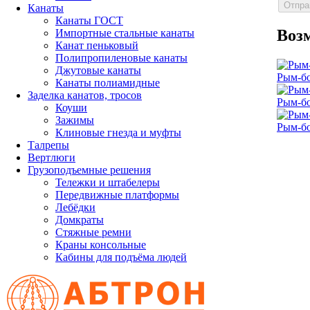
Канаты
Канаты ГОСТ
Воз
Импортные стальные канаты
Канат пеньковый
Полипропиленовые канаты
Джутовые канаты
Рым-бо
Канаты полиамидные
Заделка канатов, тросов
Рым-бо
Коуши
Зажимы
Рым-бо
Клиновые гнезда и муфты
Талрепы
Вертлюги
Грузоподъемные решения
Тележки и штабелеры
Передвижные платформы
Лебёдки
Домкраты
Стяжные ремни
Краны консольные
Кабины для подъёма людей