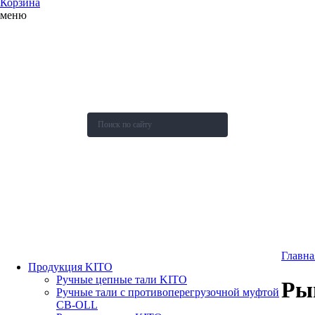
Корзина
меню
О компании
Каталог
Новости
Акции и скидки
Контакты
Оставить заявку
Главна
Продукция KITO
Ручные цепные тали KITO
Рым
Ручные тали с противоперегрузочной муфтой
СВ-OLL