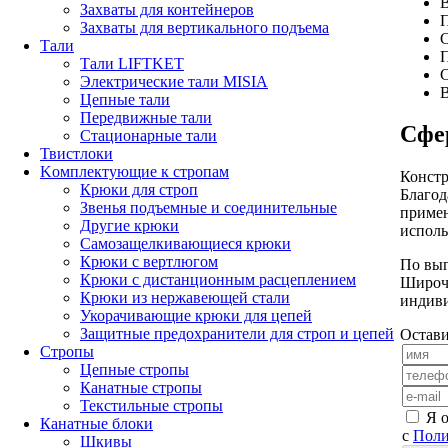
В
Захваты для контейнеров
П
Захваты для вертикального подъема
С
Тали
П
Тали LIFTKET
С
Электрические тали MISIA
В
Цепные тали
Передвижные тали
Сфе
Стационарные тали
Твистлоки
Kомплектующие к стропам
Констр
Крюки для строп
Благод
Звенья подъемные и соединительные
примен
Другие крюки
исполь
Самозащелкивающиеся крюки
Крюки с вертлюгом
По выг
Крюки с дистанционным расцеплением
Широча
Крюки из нержавеющей стали
индиви
Укорачивающие крюки для цепей
Защитные предохранители для строп и цепей
Остави
Стропы
Цепные стропы
Канатные стропы
Текстильные стропы
Я 
Канатные блоки
с
Поли
Шкивы