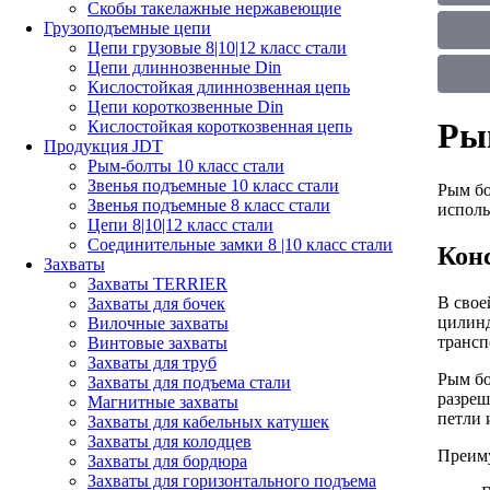
Скобы такелажные нержавеющие
Грузоподъемные цепи
Цепи грузовые 8|10|12 класс стали
Цепи длиннозвенные Din
Кислостойкая длиннозвенная цепь
Цепи короткозвенные Din
Рым
Кислостойкая короткозвенная цепь
Продукция JDT
Рым-болты 10 класс стали
Звенья подъемные 10 класс стали
Рым бо
Звенья подъемные 8 класс стали
исполь
Цепи 8|10|12 класс стали
Соединительные замки 8 |10 класс стали
Кон
Захваты
Захваты TERRIER
В свое
Захваты для бочек
цилинд
Вилочные захваты
трансп
Винтовые захваты
Захваты для труб
Рым бо
Захваты для подъема стали
разреш
Магнитные захваты
петли 
Захваты для кабельных катушек
Захваты для колодцев
Преиму
Захваты для бордюра
Захваты для горизонтального подъема