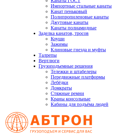
Канаты ГОСТ
Импортные стальные канаты
Канат пеньковый
Полипропиленовые канаты
Джутовые канаты
Канаты полиамидные
Заделка канатов, тросов
Коуши
Зажимы
Клиновые гнезда и муфты
Талрепы
Вертлюги
Грузоподъемные решения
Тележки и штабелеры
Передвижные платформы
Лебёдки
Домкраты
Стяжные ремни
Краны консольные
Кабины для подъёма людей