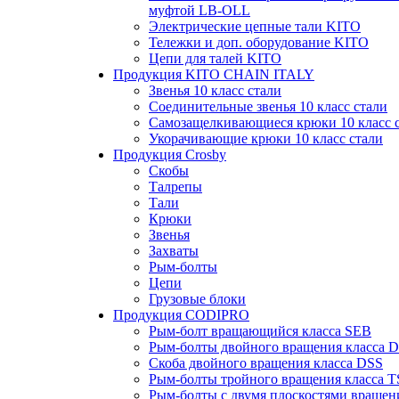
муфтой LB-OLL
Электрические цепные тали KITO
Тележки и доп. оборудование KITO
Цепи для талей KITO
Продукция KITO CHAIN ITALY
Звенья 10 класс стали
Соединительные звенья 10 класс стали
Самозащелкивающиеся крюки 10 класс 
Укорачивающие крюки 10 класс стали
Продукция Crosby
Скобы
Талрепы
Тали
Крюки
Звенья
Захваты
Рым-болты
Цепи
Грузовые блоки
Продукция CODIPRO
Рым-болт вращающийся класса SEB
Рым-болты двойного вращения класса 
Скоба двойного вращения класса DSS
Рым-болты тройного вращения класса 
Рым-болты с двумя плоскостями вращен