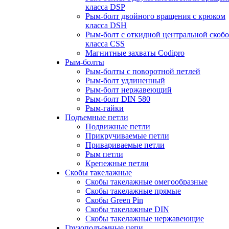
класса DSP
Рым-болт двойного вращения с крюком
класса DSH
Рым-болт с откидной центральной скоб
класса CSS
Магнитные захваты Codipro
Рым-болты
Рым-болты с поворотной петлей
Рым-болт удлиненный
Рым-болт нержавеющий
Рым-болт DIN 580
Рым-гайки
Подъемные петли
Подвижные петли
Прикручиваемые петли
Привариваемые петли
Рым петли
Крепежные петли
Скобы такелажные
Скобы такелажные омегообразные
Скобы такелажные прямые
Скобы Green Pin
Скобы такелажные DIN
Скобы такелажные нержавеющие
Грузоподъемные цепи