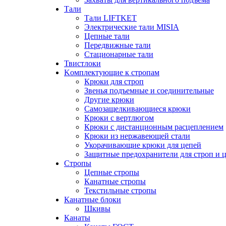
Тали
Тали LIFTKET
Электрические тали MISIA
Цепные тали
Передвижные тали
Стационарные тали
Твистлоки
Kомплектующие к стропам
Крюки для строп
Звенья подъемные и соединительные
Другие крюки
Самозащелкивающиеся крюки
Крюки с вертлюгом
Крюки с дистанционным расцеплением
Крюки из нержавеющей стали
Укорачивающие крюки для цепей
Защитные предохранители для строп и 
Стропы
Цепные стропы
Канатные стропы
Текстильные стропы
Канатные блоки
Шкивы
Канаты