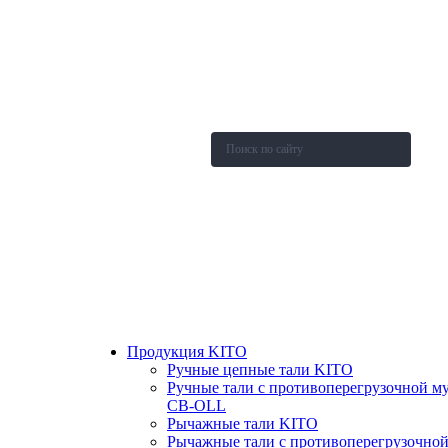
О компании
Каталог
Новости
Акции и скидки
Контакты
Оставить заявку
Продукция KITO
Ручные цепные тали KITO
Ручные тали с противоперегрузочной м
СВ-OLL
Рычажные тали KITO
Рычажные тали с противоперегрузочно