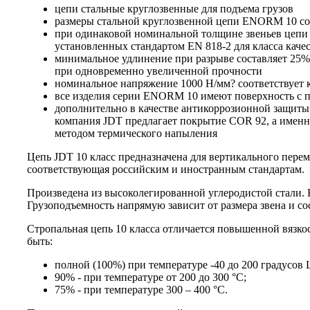
цепи стальные круглозвенные для подъема грузов
размеры стальной круглозвенной цепи ENORM 10 со
при одинаковой номинальной толщине звеньев цепи
установленных стандартом EN 818-2 для класса качес
минимальное удлинение при разрыве составляет 25% 
при одновременно увеличенной прочности
номинальное напряжение 1000 Н/мм? соответствует к
все изделия серии ENORM 10 имеют поверхность с 
дополнительно в качестве антикоррозионной защит
компания JDT предлагает покрытие COR 92, а именн
методом термического напыления
Цепь JDT 10 класс предназначена для вертикального пере
соответствующая российским и иностранным стандартам.
Произведена из высоколегированной углеродистой стали. 
Грузоподъемность напрямую зависит от размера звена и сост
Стропальная цепь 10 класса отличается повышенной вязко
быть:
полной (100%) при температуре -40 до 200 градусов 
90% - при температуре от 200 до 300 °C;
75% - при температуре 300 – 400 °C.