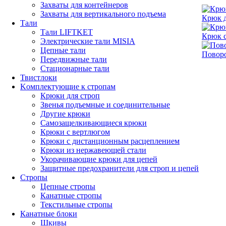
Захваты для контейнеров
Захваты для вертикального подъема
Крюк д
Тали
Тали LIFTKET
Крюк с
Электрические тали MISIA
Цепные тали
Повор
Передвижные тали
Стационарные тали
Твистлоки
Kомплектующие к стропам
Крюки для строп
Звенья подъемные и соединительные
Другие крюки
Самозащелкивающиеся крюки
Крюки с вертлюгом
Крюки с дистанционным расцеплением
Крюки из нержавеющей стали
Укорачивающие крюки для цепей
Защитные предохранители для строп и цепей
Стропы
Цепные стропы
Канатные стропы
Текстильные стропы
Канатные блоки
Шкивы