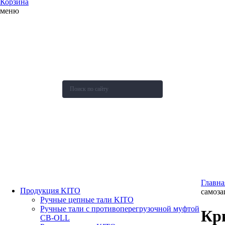
Корзина
меню
О компании
Каталог
Новости
Акции и скидки
Контакты
Оставить заявку
Главна
Продукция KITO
самоз
Ручные цепные тали KITO
Ручные тали с противоперегрузочной муфтой
Кр
СВ-OLL