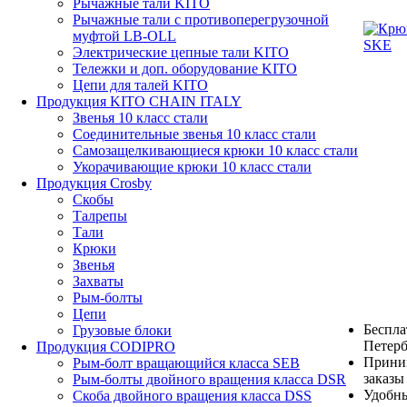
Рычажные тали KITO
Рычажные тали с противоперегрузочной
муфтой LB-OLL
Электрические цепные тали KITO
Тележки и доп. оборудование KITO
Цепи для талей KITO
Продукция KITO CHAIN ITALY
Звенья 10 класс стали
Соединительные звенья 10 класс стали
Самозащелкивающиеся крюки 10 класс стали
Укорачивающие крюки 10 класс стали
Продукция Crosby
Скобы
Талрепы
Тали
Крюки
Звенья
Захваты
Рым-болты
Цепи
Беспла
Грузовые блоки
Петерб
Продукция CODIPRO
Прини
Рым-болт вращающийся класса SEB
заказы
Рым-болты двойного вращения класса DSR
Удобны
Скоба двойного вращения класса DSS