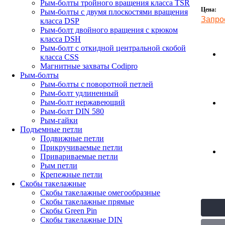
Рым-болты тройного вращения класса TSR
Цена:
Рым-болты с двумя плоскостями вращения
Запро
класса DSP
Рым-болт двойного вращения с крюком
класса DSH
Рым-болт с откидной центральной скобой
класса CSS
Магнитные захваты Codipro
Рым-болты
Рым-болты с поворотной петлей
Рым-болт удлиненный
Рым-болт нержавеющий
Рым-болт DIN 580
Рым-гайки
Подъемные петли
Подвижные петли
Прикручиваемые петли
Привариваемые петли
Рым петли
Крепежные петли
Скобы такелажные
Скобы такелажные омегообразные
Скобы такелажные прямые
Скобы Green Pin
Скобы такелажные DIN