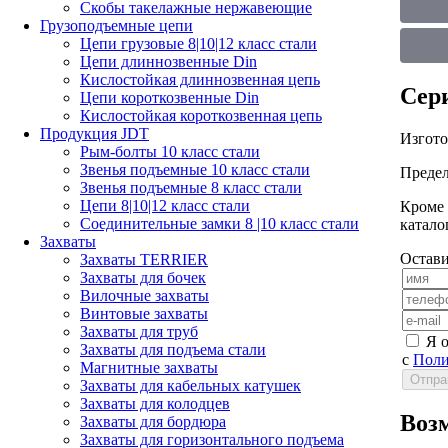
Скобы такелажные нержавеющие
Грузоподъемные цепи
Цепи грузовые 8|10|12 класс стали
Цепи длиннозвенные Din
Кислостойкая длиннозвенная цепь
Сер
Цепи короткозвенные Din
Кислостойкая короткозвенная цепь
Продукция JDT
Изгото
Рым-болты 10 класс стали
Звенья подъемные 10 класс стали
Предел
Звенья подъемные 8 класс стали
Цепи 8|10|12 класс стали
Кроме 
Соединительные замки 8 |10 класс стали
катало
Захваты
Остави
Захваты TERRIER
Захваты для бочек
Вилочные захваты
Винтовые захваты
Захваты для труб
Я 
Захваты для подъема стали
с
Поли
Магнитные захваты
Захваты для кабельных катушек
Захваты для колодцев
Воз
Захваты для бордюра
Захваты для горизонтального подъема