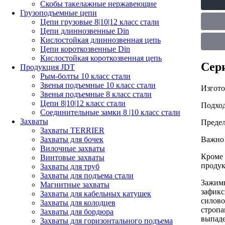
Скобы такелажные нержавеющие
Грузоподъемные цепи
Цепи грузовые 8|10|12 класс стали
Цепи длиннозвенные Din
Кислостойкая длиннозвенная цепь
Цепи короткозвенные Din
Кислостойкая короткозвенная цепь
Сер
Продукция JDT
Рым-болты 10 класс стали
Звенья подъемные 10 класс стали
Изгото
Звенья подъемные 8 класс стали
Цепи 8|10|12 класс стали
Подход
Соединительные замки 8 |10 класс стали
Захваты
Предел
Захваты TERRIER
Важно
Захваты для бочек
Вилочные захваты
Кроме 
Винтовые захваты
продук
Захваты для труб
Захваты для подъема стали
Зажимн
Магнитные захваты
зафикс
Захваты для кабельных катушек
силово
Захваты для колодцев
стропа
Захваты для бордюра
выпаде
Захваты для горизонтального подъема