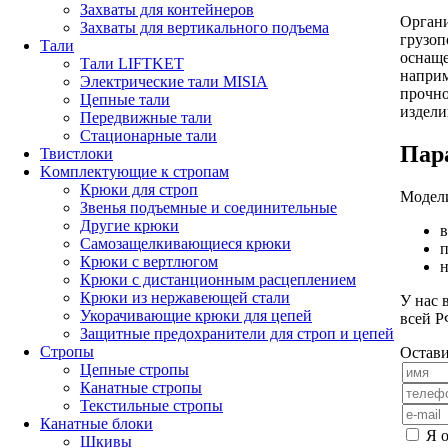
Захваты для контейнеров
Органи
Захваты для вертикального подъема
грузоп
Тали
оснаще
Тали LIFTKET
напри
Электрические тали MISIA
прочно
Цепные тали
издели
Передвижные тали
Стационарные тали
Пар
Твистлоки
Kомплектующие к стропам
Крюки для строп
Модели
Звенья подъемные и соединительные
Другие крюки
в
Самозащелкивающиеся крюки
п
Крюки с вертлюгом
Крюки с дистанционным расцеплением
Крюки из нержавеющей стали
У нас 
Укорачивающие крюки для цепей
всей Р
Защитные предохранители для строп и цепей
Стропы
Остави
Цепные стропы
Канатные стропы
Текстильные стропы
Канатные блоки
Я 
Шкивы