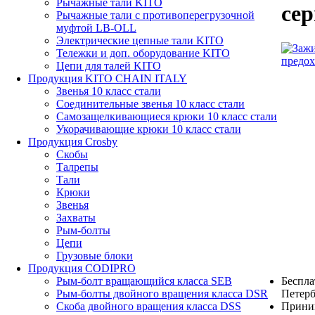
Рычажные тали KITO
се
Рычажные тали с противоперегрузочной
муфтой LB-OLL
Электрические цепные тали KITO
Тележки и доп. оборудование KITO
Цепи для талей KITO
Продукция KITO CHAIN ITALY
Звенья 10 класс стали
Соединительные звенья 10 класс стали
Самозащелкивающиеся крюки 10 класс стали
Укорачивающие крюки 10 класс стали
Продукция Crosby
Скобы
Талрепы
Тали
Крюки
Звенья
Захваты
Рым-болты
Цепи
Грузовые блоки
Продукция CODIPRO
Беспла
Рым-болт вращающийся класса SEB
Петерб
Рым-болты двойного вращения класса DSR
Прини
Скоба двойного вращения класса DSS