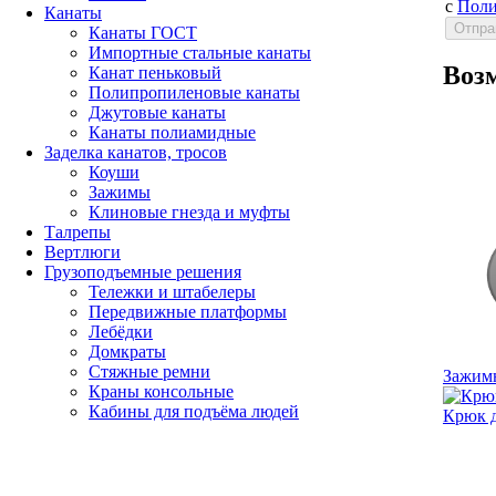
с
Поли
Канаты
Канаты ГОСТ
Импортные стальные канаты
Воз
Канат пеньковый
Полипропиленовые канаты
Джутовые канаты
Канаты полиамидные
Заделка канатов, тросов
Коуши
Зажимы
Клиновые гнезда и муфты
Талрепы
Вертлюги
Грузоподъемные решения
Тележки и штабелеры
Передвижные платформы
Лебёдки
Домкраты
Стяжные ремни
Зажимн
Краны консольные
Кабины для подъёма людей
Крюк д