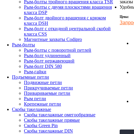
заказы
Рым-болты тройного вращения класса TSR
Удобны
Рым-болты с двумя плоскостями вращения
класса DSP
Цена:
Рым-болт двойного вращения с крюком
Запро
класса DSH
Рым-болт с откидной центральной скобой
класса CSS
Магнитные захваты Codipro
Рым-болты
Рым-болты с поворотной петлей
Рым-болт удлиненный
Рым-болт нержавеющий
Рым-болт DIN 580
Рым-гайки
Подъемные петли
Подвижные петли
Прикручиваемые петли
Привариваемые петли
Рым петли
Крепежные петли
Скобы такелажные
Скобы такелажные омегообразные
Скобы такелажные прямые
Скобы Green Pin
Скобы такелажные DIN