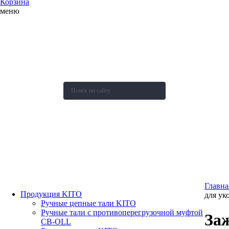
Корзина
меню
О компании
Каталог
Новости
Акции и скидки
Контакты
Оставить заявку
Главна
Продукция KITO
для ук
Ручные цепные тали KITO
Ручные тали с противоперегрузочной муфтой
За
СВ-OLL