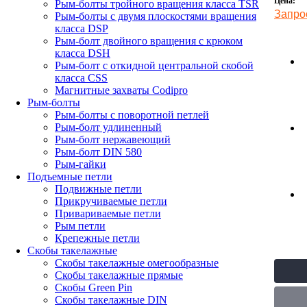
Цена:
Рым-болты тройного вращения класса TSR
Запро
Рым-болты с двумя плоскостями вращения
класса DSP
Рым-болт двойного вращения с крюком
класса DSH
Рым-болт с откидной центральной скобой
класса CSS
Магнитные захваты Codipro
Рым-болты
Рым-болты с поворотной петлей
Рым-болт удлиненный
Рым-болт нержавеющий
Рым-болт DIN 580
Рым-гайки
Подъемные петли
Подвижные петли
Прикручиваемые петли
Привариваемые петли
Рым петли
Крепежные петли
Скобы такелажные
Скобы такелажные омегообразные
Скобы такелажные прямые
Скобы Green Pin
Скобы такелажные DIN