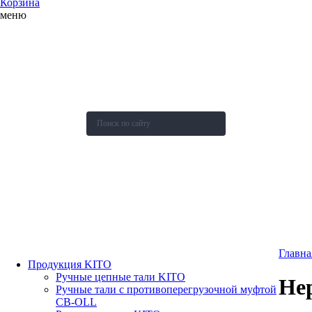
Корзина
меню
О компании
Каталог
Новости
Акции и скидки
Контакты
Оставить заявку
Главна
Продукция KITO
Ручные цепные тали KITO
Не
Ручные тали с противоперегрузочной муфтой
СВ-OLL