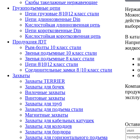
Скобы такелажные нержавеющие
Грузоподъемные цепи
Нержав
Цепи грузовые 8|10|12 класс стали
Можно 
Цепи длиннозвенные Din
действ
Кислостойкая длиннозвенная цепь
выборе
Цепи короткозвенные Din
Кислостойкая короткозвенная цепь
В ката
Продукция JDT
Напри
Рым-болты 10 класс стали
жидкос
Звенья подъемные 10 класс стали
ш
Звенья подъемные 8 класс стали
Цепи 8|10|12 класс стали
о
Соединительные замки 8 |10 класс стали
б
Захваты
Захваты TERRIER
Компан
Захваты для бочек
продук
Вилочные захваты
эксплу
Винтовые захваты
Захваты для труб
Захваты для подъема стали
Магнитные захваты
Захваты для кабельных катушек
Остави
Захваты для колодцев
Захваты для бордюра
Захваты для горизонтального подъема