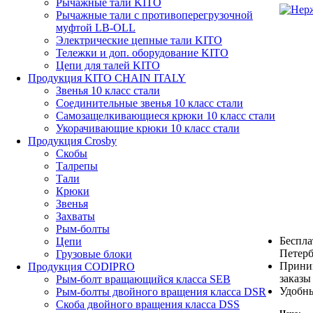
Рычажные тали KITO
Рычажные тали с противоперегрузочной
муфтой LB-OLL
Электрические цепные тали KITO
Тележки и доп. оборудование KITO
Цепи для талей KITO
Продукция KITO CHAIN ITALY
Звенья 10 класс стали
Соединительные звенья 10 класс стали
Самозащелкивающиеся крюки 10 класс стали
Укорачивающие крюки 10 класс стали
Продукция Crosby
Скобы
Талрепы
Тали
Крюки
Звенья
Захваты
Рым-болты
Беспла
Цепи
Петерб
Грузовые блоки
Прини
Продукция CODIPRO
заказы
Рым-болт вращающийся класса SEB
Удобны
Рым-болты двойного вращения класса DSR
Скоба двойного вращения класса DSS