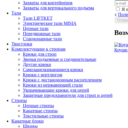
Захваты для контейнеров
Захваты для вертикального подъема
Я 
Тали
с
Поли
Тали LIFTKET
Электрические тали MISIA
Цепные тали
Воз
Передвижные тали
Стационарные тали
Твистлоки
Kомплектующие к стропам
Коуши 
Крюки для строп
Звенья подъемные и соединительные
Другие крюки
Самозащелкивающиеся крюки
Крюки с вертлюгом
Крюки с дистанционным расцеплением
Крюки из нержавеющей стали
Укорачивающие крюки для цепей
Защитные предохранители для строп и цепей
Стропы
Цепные стропы
Канатные стропы
Текстильные стропы
Канатные блоки
Шкивы