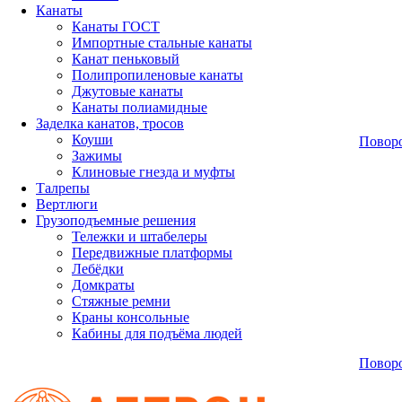
Канаты
Канаты ГОСТ
Импортные стальные канаты
Канат пеньковый
Полипропиленовые канаты
Джутовые канаты
Канаты полиамидные
Заделка канатов, тросов
Коуши
Повор
Зажимы
Клиновые гнезда и муфты
Талрепы
Вертлюги
Грузоподъемные решения
Тележки и штабелеры
Передвижные платформы
Лебёдки
Домкраты
Стяжные ремни
Краны консольные
Кабины для подъёма людей
Повор