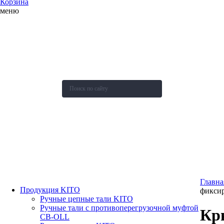
Корзина
меню
О компании
Каталог
Новости
Акции и скидки
Контакты
Оставить заявку
Главна
Продукция KITO
фикси
Ручные цепные тали KITO
Ручные тали с противоперегрузочной муфтой
Кр
СВ-OLL