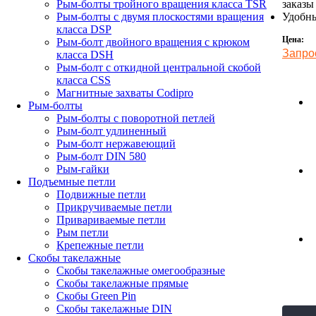
заказы
Рым-болты тройного вращения класса TSR
Удобны
Рым-болты с двумя плоскостями вращения
класса DSP
Цена:
Рым-болт двойного вращения с крюком
Запро
класса DSH
Рым-болт с откидной центральной скобой
класса CSS
Магнитные захваты Codipro
Рым-болты
Рым-болты с поворотной петлей
Рым-болт удлиненный
Рым-болт нержавеющий
Рым-болт DIN 580
Рым-гайки
Подъемные петли
Подвижные петли
Прикручиваемые петли
Привариваемые петли
Рым петли
Крепежные петли
Скобы такелажные
Скобы такелажные омегообразные
Скобы такелажные прямые
Скобы Green Pin
Скобы такелажные DIN