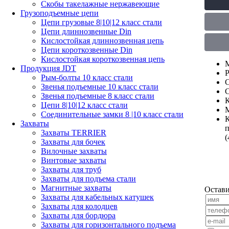
Скобы такелажные нержавеющие
Грузоподъемные цепи
Цепи грузовые 8|10|12 класс стали
Цепи длиннозвенные Din
Кислостойкая длиннозвенная цепь
Цепи короткозвенные Din
Кислостойкая короткозвенная цепь
М
Продукция JDT
Р
Рым-болты 10 класс стали
С
Звенья подъемные 10 класс стали
С
Звенья подъемные 8 класс стали
К
Цепи 8|10|12 класс стали
М
Соединительные замки 8 |10 класс стали
К
Захваты
п
Захваты TERRIER
(
Захваты для бочек
Вилочные захваты
Винтовые захваты
Захваты для труб
Захваты для подъема стали
Магнитные захваты
Остави
Захваты для кабельных катушек
Захваты для колодцев
Захваты для бордюра
Захваты для горизонтального подъема