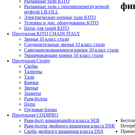
Рычажные тали KITO
фи
Рычажные тали с противоперегрузочной
муфтой LB-OLL
Электрические цепные тали KITO
Тележки и доп. оборудование KITO
Цепи для талей KITO
Продукция KITO CHAIN ITALY
Звенья 10 класс стали
Соединительные звенья 10 класс стали
Самозащелкивающиеся крюки 10 класс стали
Укорачивающие крюки 10 класс стали
Продукция Crosby
Скобы
Талрепы
Тали
Крюки
Звенья
Захваты
Рым-болты
Цепи
Грузовые блоки
Продукция CODIPRO
Беспла
Рым-болт вращающийся класса SEB
Петерб
Рым-болты двойного вращения класса DSR
Прини
Скоба двойного вращения класса DSS