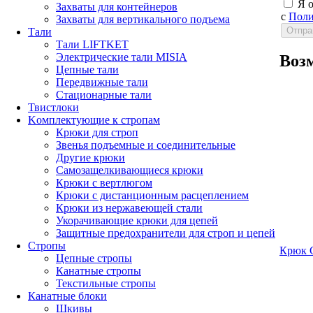
Я 
Захваты для контейнеров
с
Поли
Захваты для вертикального подъема
Тали
Тали LIFTKET
Электрические тали MISIA
Воз
Цепные тали
Передвижные тали
Стационарные тали
Твистлоки
Kомплектующие к стропам
Крюки для строп
Звенья подъемные и соединительные
Другие крюки
Самозащелкивающиеся крюки
Крюки с вертлюгом
Крюки с дистанционным расцеплением
Крюки из нержавеющей стали
Укорачивающие крюки для цепей
Защитные предохранители для строп и цепей
Стропы
Крюк C
Цепные стропы
Канатные стропы
Текстильные стропы
Канатные блоки
Шкивы