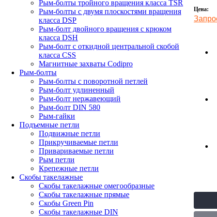
Рым-болты тройного вращения класса TSR
Цена:
Рым-болты с двумя плоскостями вращения
Запро
класса DSP
Рым-болт двойного вращения с крюком
класса DSH
Рым-болт с откидной центральной скобой
класса CSS
Магнитные захваты Codipro
Рым-болты
Рым-болты с поворотной петлей
Рым-болт удлиненный
Рым-болт нержавеющий
Рым-болт DIN 580
Рым-гайки
Подъемные петли
Подвижные петли
Прикручиваемые петли
Привариваемые петли
Рым петли
Крепежные петли
Скобы такелажные
Скобы такелажные омегообразные
Скобы такелажные прямые
Скобы Green Pin
Скобы такелажные DIN