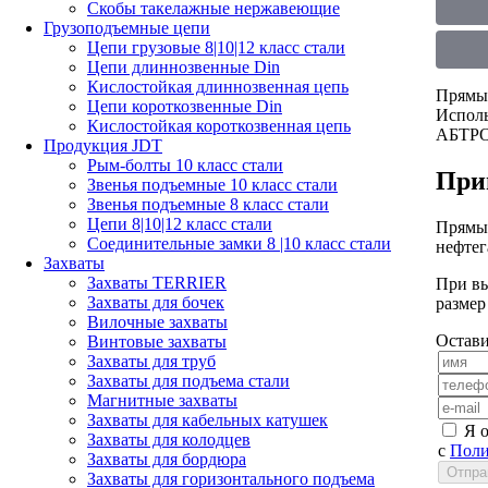
Скобы такелажные нержавеющие
Грузоподъемные цепи
Цепи грузовые 8|10|12 класс стали
Цепи длиннозвенные Din
Кислостойкая длиннозвенная цепь
Прямые
Цепи короткозвенные Din
Исполь
Кислостойкая короткозвенная цепь
АБТРОН
Продукция JDT
Рым-болты 10 класс стали
При
Звенья подъемные 10 класс стали
Звенья подъемные 8 класс стали
Цепи 8|10|12 класс стали
Прямые
Соединительные замки 8 |10 класс стали
нефтег
Захваты
Захваты TERRIER
При вы
Захваты для бочек
размер
Вилочные захваты
Остави
Винтовые захваты
Захваты для труб
Захваты для подъема стали
Магнитные захваты
Захваты для кабельных катушек
Я 
Захваты для колодцев
с
Поли
Захваты для бордюра
Захваты для горизонтального подъема