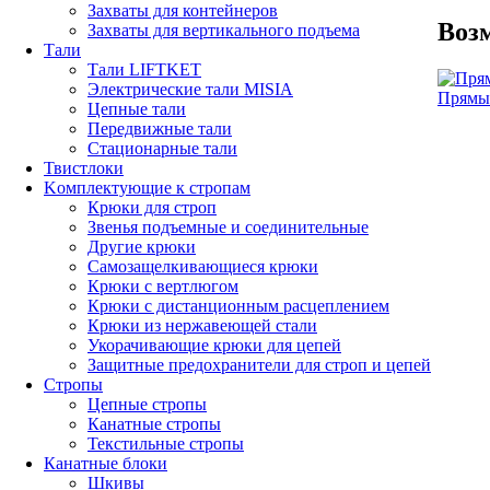
Захваты для контейнеров
Воз
Захваты для вертикального подъема
Тали
Тали LIFTKET
Электрические тали MISIA
Прямы
Цепные тали
Передвижные тали
Стационарные тали
Твистлоки
Kомплектующие к стропам
Крюки для строп
Звенья подъемные и соединительные
Другие крюки
Самозащелкивающиеся крюки
Крюки с вертлюгом
Крюки с дистанционным расцеплением
Крюки из нержавеющей стали
Укорачивающие крюки для цепей
Защитные предохранители для строп и цепей
Стропы
Цепные стропы
Канатные стропы
Текстильные стропы
Канатные блоки
Шкивы