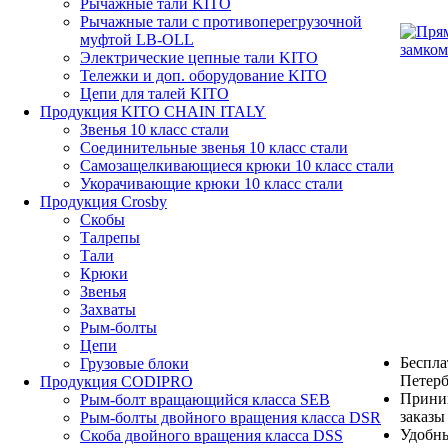
Рычажные тали KITO
Рычажные тали с противоперегрузочной
муфтой LB-OLL
Электрические цепные тали KITO
Тележки и доп. оборудование KITO
Цепи для талей KITO
Продукция KITO CHAIN ITALY
Звенья 10 класс стали
Соединительные звенья 10 класс стали
Самозащелкивающиеся крюки 10 класс стали
Укорачивающие крюки 10 класс стали
Продукция Crosby
Скобы
Талрепы
Тали
Крюки
Звенья
Захваты
Рым-болты
Цепи
Беспла
Грузовые блоки
Петерб
Продукция CODIPRO
Прини
Рым-болт вращающийся класса SEB
заказы
Рым-болты двойного вращения класса DSR
Удобны
Скоба двойного вращения класса DSS