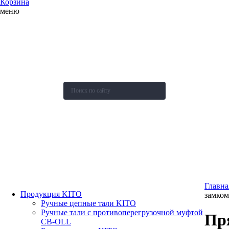
Корзина
меню
О компании
Каталог
Новости
Акции и скидки
Контакты
Оставить заявку
Главна
Продукция KITO
замком
Ручные цепные тали KITO
Ручные тали с противоперегрузочной муфтой
Пр
СВ-OLL