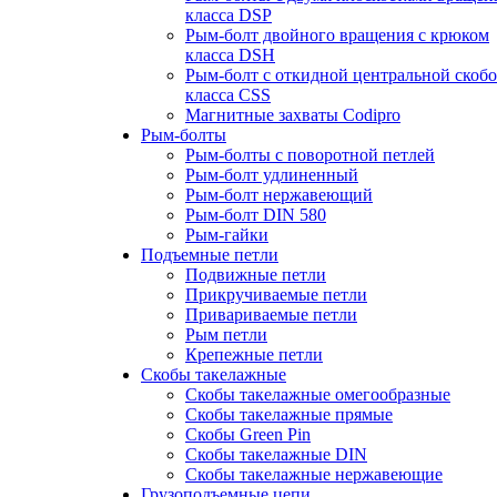
класса DSP
Рым-болт двойного вращения с крюком
класса DSH
Рым-болт с откидной центральной скоб
класса CSS
Магнитные захваты Codipro
Рым-болты
Рым-болты с поворотной петлей
Рым-болт удлиненный
Рым-болт нержавеющий
Рым-болт DIN 580
Рым-гайки
Подъемные петли
Подвижные петли
Прикручиваемые петли
Привариваемые петли
Рым петли
Крепежные петли
Скобы такелажные
Скобы такелажные омегообразные
Скобы такелажные прямые
Скобы Green Pin
Скобы такелажные DIN
Скобы такелажные нержавеющие
Грузоподъемные цепи