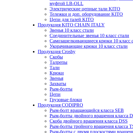
муфтой LB-OLL
Электрические цепные тали KITO
Тележки и доп. оборудование KITO
Цепи для талей KITO
Продукция KITO CHAIN ITALY
Звенья 10 класс стали
Соединительные звенья 10 класс стали
Самозащелкивающиеся крюки 10 класс 
Укорачивающие крюки 10 класс стали
Продукция Crosby
Скобы
Талрепы
Тали
Крюки
Звенья
Захваты
Рым-болты
Цепи
Грузовые блоки
Продукция CODIPRO
Рым-болт вращающийся класса SEB
Рым-болты двойного вращения класса 
Скоба двойного вращения класса DSS
Рым-болты тройного вращения класса 
Рым-болты с двумя плоскостями вращен