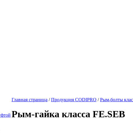
Главная страница
/
Продукция CODIPRO
/
Рым-болты кла
Рым-гайка класса FE.SEB
уфтой
й