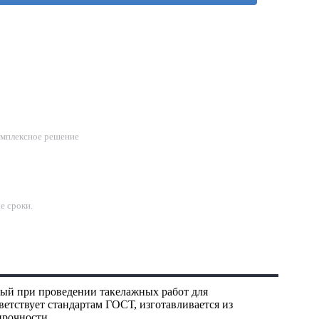
омплексное решение
е сроки.
мый при проведении такелажных работ для
етствует стандартам ГОСТ, изготавливается из
прочности.