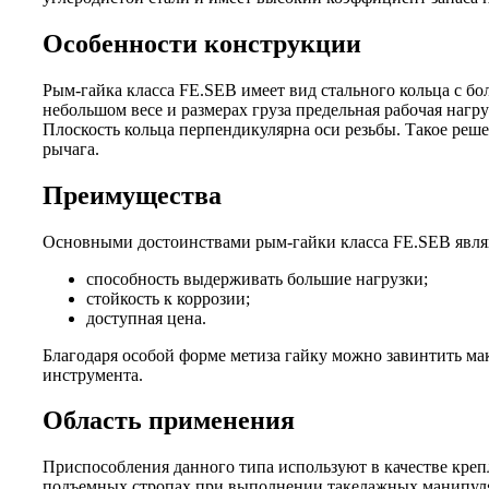
Особенности конструкции
Рым-гайка класса FE.SEB имеет вид стального кольца с бо
небольшом весе и размерах груза предельная рабочая нагру
Плоскость кольца перпендикулярна оси резьбы. Такое реш
рычага.
Преимущества
Основными достоинствами рым-гайки класса FE.SEB явля
способность выдерживать большие нагрузки;
стойкость к коррозии;
доступная цена.
Благодаря особой форме метиза гайку можно завинтить ма
инструмента.
Область применения
Приспособления данного типа используют в качестве крепл
подъемных стропах при выполнении такелажных манипул