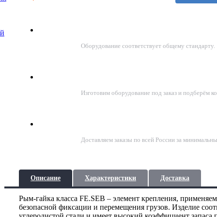
Соответствие стандартам ГОСТ
ой
Оборудование соответствует общему стандарту.
Подберём решение под задачу
Изготовим оборудование под заказ и подберём к
Доставка по всей России
Доставляем заказы по всей России за минимальны
Описание
Характеристики
Доставка
Рым-гайка класса FE.SEB – элемент крепления, применяе
безопасной фиксации и перемещения грузов. Изделие соотв
углеродистой стали и имеет высокий коэффициент запаса 