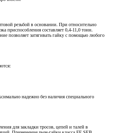
лтовой резьбой в основании. При относительно
зка приспособления составляет 0,4-11,0 тонн.
ение позволяет затягивать гайку с помощью любого
ются:
ксимально надежно без наличия специального
ения для закладки тросов, цепей и талей в
яций. Применение рым-гайки класса FE.SEB