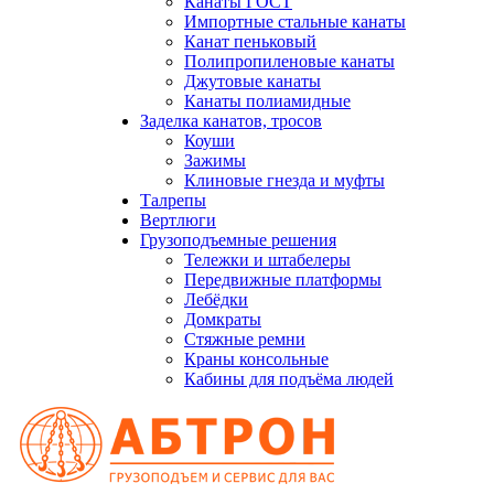
Канаты ГОСТ
Импортные стальные канаты
Канат пеньковый
Полипропиленовые канаты
Джутовые канаты
Канаты полиамидные
Заделка канатов, тросов
Коуши
Зажимы
Клиновые гнезда и муфты
Талрепы
Вертлюги
Грузоподъемные решения
Тележки и штабелеры
Передвижные платформы
Лебёдки
Домкраты
Стяжные ремни
Краны консольные
Кабины для подъёма людей