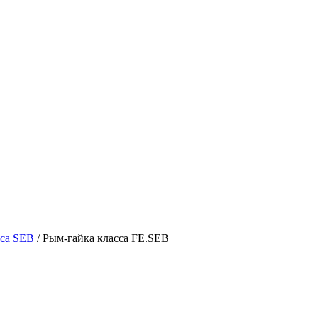
сса SEB
/
Рым-гайка класса FE.SEB