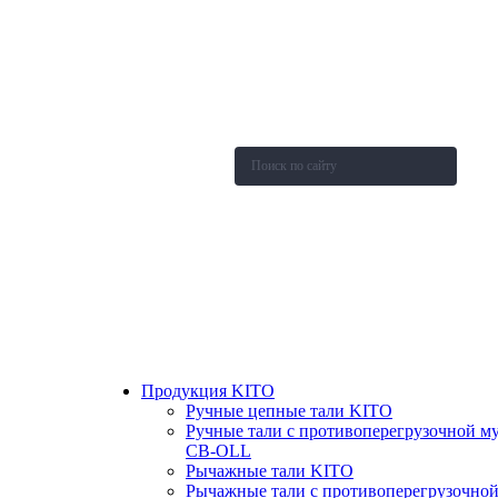
О компании
Каталог
Новости
Акции и скидки
Контакты
Оставить заявку
Продукция KITO
Ручные цепные тали KITO
Ручные тали с противоперегрузочной м
СВ-OLL
Рычажные тали KITO
Рычажные тали с противоперегрузочно