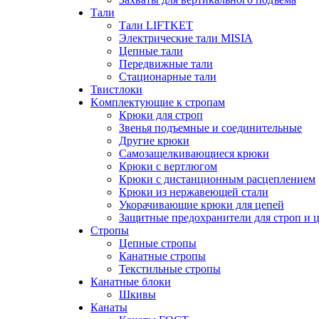
Тали
Тали LIFTKET
Электрические тали MISIA
Цепные тали
Передвижные тали
Стационарные тали
Твистлоки
Kомплектующие к стропам
Крюки для строп
Звенья подъемные и соединительные
Другие крюки
Самозащелкивающиеся крюки
Крюки с вертлюгом
Крюки с дистанционным расцеплением
Крюки из нержавеющей стали
Укорачивающие крюки для цепей
Защитные предохранители для строп и 
Стропы
Цепные стропы
Канатные стропы
Текстильные стропы
Канатные блоки
Шкивы
Канаты