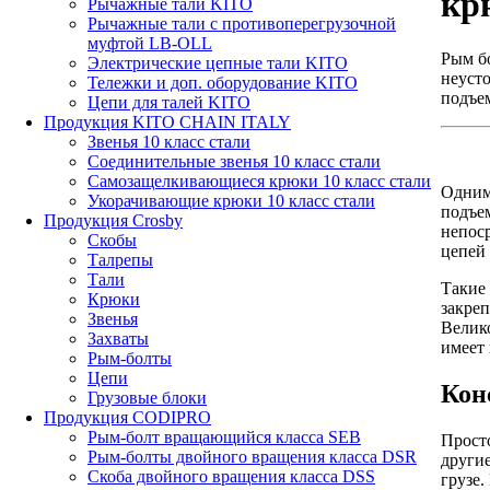
кр
Рычажные тали KITO
Рычажные тали с противоперегрузочной
муфтой LB-OLL
Рым бо
Электрические цепные тали KITO
неуст
Тележки и доп. оборудование KITO
подъе
Цепи для талей KITO
Продукция KITO CHAIN ITALY
Звенья 10 класс стали
Соединительные звенья 10 класс стали
Самозащелкивающиеся крюки 10 класс стали
Одним
Укорачивающие крюки 10 класс стали
подъем
Продукция Crosby
непос
Скобы
цепей
Талрепы
Тали
Такие 
Крюки
закреп
Звенья
Велик
Захваты
имеет 
Рым-болты
Цепи
Кон
Грузовые блоки
Продукция CODIPRO
Рым-болт вращающийся класса SEB
Просто
Рым-болты двойного вращения класса DSR
други
Скоба двойного вращения класса DSS
грузе