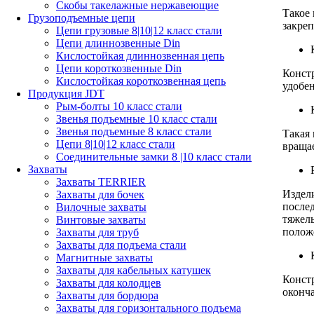
Скобы такелажные нержавеющие
Такое
Грузоподъемные цепи
закреп
Цепи грузовые 8|10|12 класс стали
Цепи длиннозвенные Din
Кислостойкая длиннозвенная цепь
Цепи короткозвенные Din
Констр
Кислостойкая короткозвенная цепь
удобен
Продукция JDT
Рым-болты 10 класс стали
Звенья подъемные 10 класс стали
Звенья подъемные 8 класс стали
Такая
Цепи 8|10|12 класс стали
вращае
Соединительные замки 8 |10 класс стали
Захваты
Захваты TERRIER
Издели
Захваты для бочек
после
Вилочные захваты
тяжелы
Винтовые захваты
полож
Захваты для труб
Захваты для подъема стали
Магнитные захваты
Захваты для кабельных катушек
Конст
Захваты для колодцев
оконч
Захваты для бордюра
Захваты для горизонтального подъема