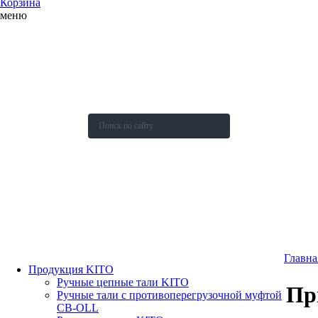
Корзина
меню
О компании
Каталог
Новости
Акции и скидки
Контакты
Оставить заявку
Главна
Продукция KITO
Ручные цепные тали KITO
Пр
Ручные тали с противоперегрузочной муфтой
СВ-OLL