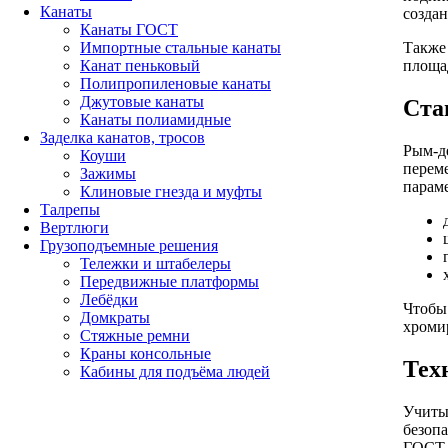
Канаты
создан
Канаты ГОСТ
Импортные стальные канаты
Также
Канат пеньковый
площа
Полипропиленовые канаты
Джутовые канаты
Ста
Канаты полиамидные
Заделка канатов, тросов
Рым-де
Коуши
перем
Зажимы
парам
Клиновые гнезда и муфты
Талрепы
Вертлюги
Грузоподъемные решения
Тележки и штабелеры
Передвижные платформы
Лебёдки
Чтобы
Домкраты
хроми
Стяжные ремни
Краны консольные
Тех
Кабины для подъёма людей
Учиты
безоп
ГОСТ 