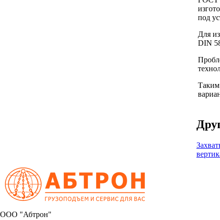
изгото
под у
Для из
DIN 5
Пробл
технол
Таким
вариа
Друг
Захват
вертик
OOO "Абтрон"