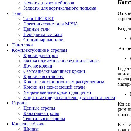
Конс
Захваты для контейнеров
Захваты для вертикального подъема
Тали
От ко
Тали LIFTKET
строен
Электрические тали MISIA
Выдел
Цепные тали
Передвижные тали
Стационарные тали
Твистлоки
Это ре
Kомплектующие к стропам
Крюки для строп
Звенья подъемные и соединительные
Другие крюки
В дан
Самозащелкивающиеся крюки
движет
Крюки с вертлюгом
в отве
Крюки с дистанционным расцеплением
матери
Крюки из нержавеющей стали
Укорачивающие крюки для цепей
Защитные предохранители для строп и цепей
Стропы
Конец 
Цепные стропы
рым-шу
Канатные стропы
просве
Текстильные стропы
Канатные блоки
В каче
Шкивы
подни