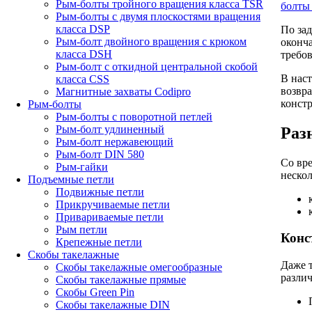
Рым-болты тройного вращения класса TSR
болты
Рым-болты с двумя плоскостями вращения
класса DSP
По зад
Рым-болт двойного вращения с крюком
оконча
класса DSH
требов
Рым-болт с откидной центральной скобой
В нас
класса CSS
возвра
Магнитные захваты Codipro
конст
Рым-болты
Рым-болты с поворотной петлей
Рым-болт удлиненный
Раз
Рым-болт нержавеющий
Рым-болт DIN 580
Со вр
Рым-гайки
неско
Подъемные петли
Подвижные петли
Прикручиваемые петли
Привариваемые петли
Рым петли
Конс
Крепежные петли
Скобы такелажные
Даже т
Скобы такелажные омегообразные
различ
Скобы такелажные прямые
Скобы Green Pin
Скобы такелажные DIN