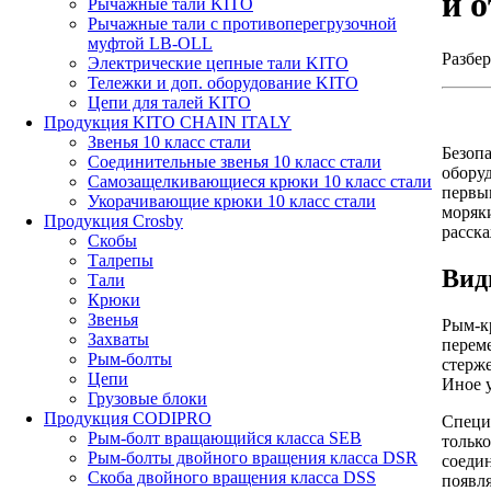
и 
Рычажные тали KITO
Рычажные тали с противоперегрузочной
муфтой LB-OLL
Разбе
Электрические цепные тали KITO
Тележки и доп. оборудование KITO
Цепи для талей KITO
Продукция KITO CHAIN ITALY
Звенья 10 класс стали
Безоп
Соединительные звенья 10 класс стали
обору
Самозащелкивающиеся крюки 10 класс стали
первы
Укорачивающие крюки 10 класс стали
моряк
Продукция Crosby
расска
Скобы
Талрепы
Вид
Тали
Крюки
Звенья
Рым-к
Захваты
перем
Рым-болты
стерже
Цепи
Иное у
Грузовые блоки
Продукция CODIPRO
Специ
Рым-болт вращающийся класса SEB
только
Рым-болты двойного вращения класса DSR
соедин
Скоба двойного вращения класса DSS
появл