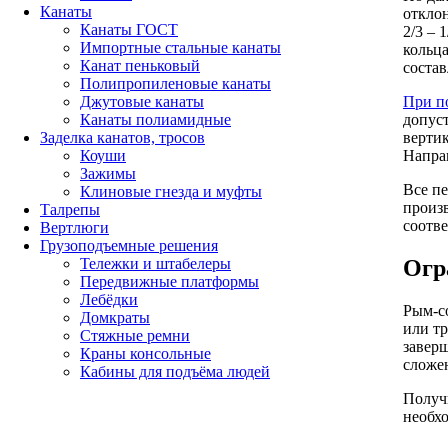
Канаты
отклон
Канаты ГОСТ
2/3 – 
Импортные стальные канаты
кольц
Канат пеньковый
состав
Полипропиленовые канаты
При п
Джутовые канаты
допус
Канаты полиамидные
верти
Заделка канатов, тросов
Направ
Коуши
Зажимы
Все п
Клиновые гнезда и муфты
произ
Талрепы
соотве
Вертлюги
Грузоподъемные решения
Огр
Тележки и штабелеры
Передвижные платформы
Лебёдки
Рым-с
Домкраты
или т
Стяжные ремни
заверш
Краны консольные
сложен
Кабины для подъёма людей
Получ
необхо