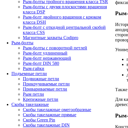
Рым-болты тройного вращения класса TSR
фиксац
Рым-болты с двумя плоскостями вращения
класса DSP
Рым-
Рым-болт двойного вращения с крюком
класса DSH
Истор
Рым-болт с откидной центральной скобой
анодир
класса CSS
сторо
Магнитные захваты Codipro
провор
Рым-болты
Рым-болты с поворотной петлей
Универ
Рым-болт удлиненный
Рым-болт нержавеющий
Рым-болт DIN 580
Рым-гайки
Подъемные петли
Подвижные петли
Прикручиваемые петли
Привариваемые петли
Также 
Рым петли
Крепежные петли
Для к
Скобы такелажные
древе
Скобы такелажные омегообразные
Скобы такелажные прямые
Рым-
Скобы Green Pin
Скобы такелажные DIN
Констр