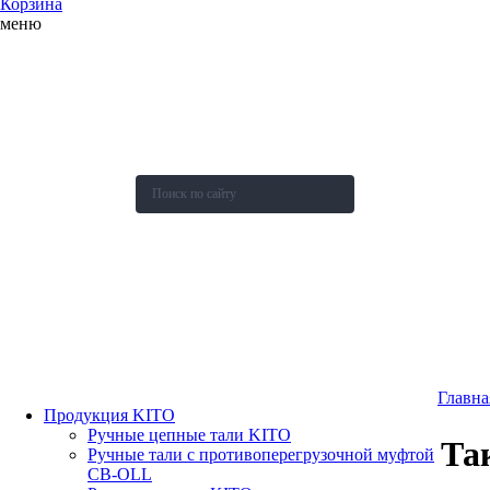
Корзина
меню
О компании
Каталог
Новости
Акции и скидки
Контакты
Оставить заявку
Главна
Продукция KITO
Ручные цепные тали KITO
Та
Ручные тали с противоперегрузочной муфтой
СВ-OLL