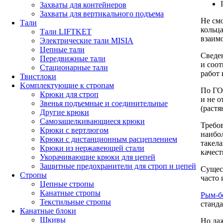
Захваты для контейнеров
Захваты для вертикального подъема
Не смо
Тали
кольц
Тали LIFTKET
взаим
Электрические тали MISIA
Цепные тали
Сведе
Передвижные тали
и соот
Стационарные тали
работ
Твистлоки
Kомплектующие к стропам
По ГО
Крюки для строп
и не 
Звенья подъемные и соединительные
(растя
Другие крюки
Самозащелкивающиеся крюки
Требо
Крюки с вертлюгом
наибол
Крюки с дистанционным расцеплением
такела
Крюки из нержавеющей стали
качес
Укорачивающие крюки для цепей
Защитные предохранители для строп и цепей
Сущес
Стропы
часто
Цепные стропы
Канатные стропы
Рым-б
Текстильные стропы
станда
Канатные блоки
Шкивы
Но да