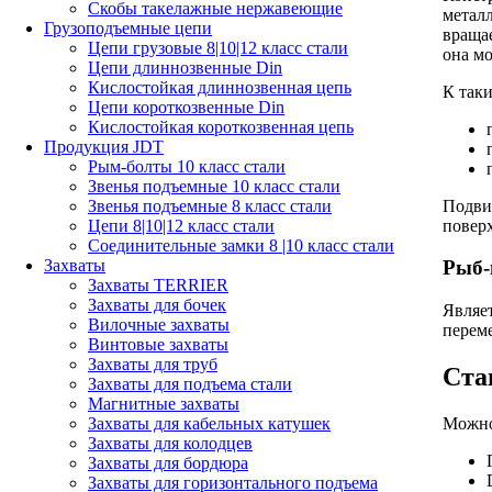
Скобы такелажные нержавеющие
метал
Грузоподъемные цепи
вращае
Цепи грузовые 8|10|12 класс стали
она мо
Цепи длиннозвенные Din
Кислостойкая длиннозвенная цепь
К таки
Цепи короткозвенные Din
Кислостойкая короткозвенная цепь
Продукция JDT
Рым-болты 10 класс стали
Звенья подъемные 10 класс стали
Подви
Звенья подъемные 8 класс стали
поверх
Цепи 8|10|12 класс стали
Соединительные замки 8 |10 класс стали
Захваты
Рыб-
Захваты TERRIER
Захваты для бочек
Являе
Вилочные захваты
переме
Винтовые захваты
Захваты для труб
Ста
Захваты для подъема стали
Магнитные захваты
Можно
Захваты для кабельных катушек
Захваты для колодцев
Захваты для бордюра
Захваты для горизонтального подъема