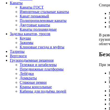
Канаты
Специа
Канаты ГОСТ
Импортные стальные канаты
Канат пеньковый
Полипропиленовые канаты
Джутовые канаты
Канаты полиамидные
Заделка канатов, тросов
В раз
Коуши
грузо
Зажимы
облегч
Клиновые гнезда и муфты
Талрепы
Без
Вертлюги
Грузоподъемные решения
При э
Тележки и штабелеры
Передвижные платформы
Лебёдки
Домкраты
Стяжные ремни
Краны консольные
Кабины для подъёма людей