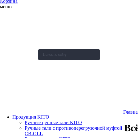
Корзина
меню
О компании
Каталог
Новости
Акции и скидки
Контакты
Оставить заявку
Главна
Продукция KITO
Ручные цепные тали KITO
Вс
Ручные тали с противоперегрузочной муфтой
СВ-OLL