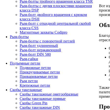
Рым-болты тройного вращения класса TSR
Все и
Рым-болты с двумя плоскостями вращения
произ
класса DSP
произ
Рым-болт двойного вращения с крюком
класса DSH
Рым-болт с откидной центральной скобой
Обл
класса CSS
Магнитные захваты Codipro
Благо
Рым-болты
отрасл
Рым-болты с поворотной петлей
Рым-болт удлиненный
Рым-болт нержавеющий
Рым-болт DIN 580
Рым-гайки
Подъемные петли
Подвижные петли
Прикручиваемые петли
Привариваемые петли
Рым петли
Крепежные петли
Также 
Скобы такелажные
палато
Скобы такелажные омегообразные
приме
Скобы такелажные прямые
Скобы Green Pin
Про
Скобы такелажные DIN