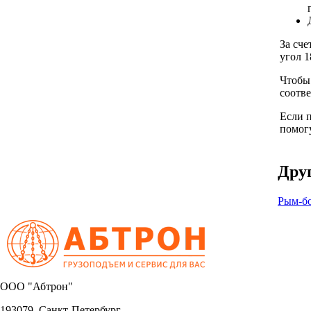
За сче
угол 1
Чтобы
соотв
Если п
помогу
Друг
Рым-бо
OOO "Абтрон"
193079, Санкт-Петербург,