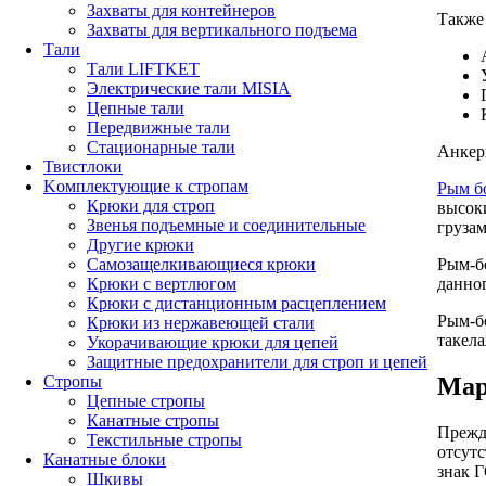
Захваты для контейнеров
Также
Захваты для вертикального подъема
Тали
Тали LIFTKET
Электрические тали MISIA
Цепные тали
Передвижные тали
Стационарные тали
Анкер
Твистлоки
Kомплектующие к стропам
Рым б
Крюки для строп
высок
Звенья подъемные и соединительные
грузам
Другие крюки
Самозащелкивающиеся крюки
Рым-б
Крюки с вертлюгом
данно
Крюки с дистанционным расцеплением
Рым-б
Крюки из нержавеющей стали
такел
Укорачивающие крюки для цепей
Защитные предохранители для строп и цепей
Стропы
Мар
Цепные стропы
Канатные стропы
Прежд
Текстильные стропы
отсут
Канатные блоки
знак Г
Шкивы