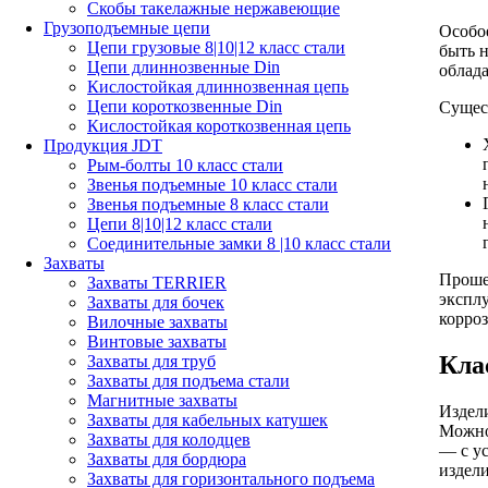
Скобы такелажные нержавеющие
Грузоподъемные цепи
Особо
Цепи грузовые 8|10|12 класс стали
быть 
Цепи длиннозвенные Din
облад
Кислостойкая длиннозвенная цепь
Цепи короткозвенные Din
Сущес
Кислостойкая короткозвенная цепь
Продукция JDT
Рым-болты 10 класс стали
Звенья подъемные 10 класс стали
Звенья подъемные 8 класс стали
Цепи 8|10|12 класс стали
Соединительные замки 8 |10 класс стали
Захваты
Проше
Захваты TERRIER
экспл
Захваты для бочек
корро
Вилочные захваты
Винтовые захваты
Кла
Захваты для труб
Захваты для подъема стали
Магнитные захваты
Издел
Захваты для кабельных катушек
Можно
Захваты для колодцев
— с у
Захваты для бордюра
издел
Захваты для горизонтального подъема