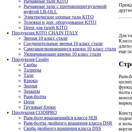
Рычажные тали KITO
Прежде
Рычажные тали с противоперегрузочной
других
муфтой LB-OLL
Электрические цепные тали KITO
Тележки и доп. оборудование KITO
Цепи для талей KITO
Продукция KITO CHAIN ITALY
Для т
Звенья 10 класс стали
Класс
Соединительные звенья 10 класс стали
длите
Самозащелкивающиеся крюки 10 класс стали
еще о
Укорачивающие крюки 10 класс стали
Продукция Crosby
Стр
Скобы
Талрепы
Тали
Рым-бо
Крюки
цилинд
Звенья
функци
Захваты
болта 
Рым-болты
монол
Цепи
марки
Грузовые блоки
Продукция CODIPRO
Конст
Рым-болт вращающийся класса SEB
подним
Рым-болты двойного вращения класса DSR
и кол
Скоба двойного вращения класса DSS
вертлю