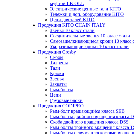
муфтой LB-OLL
Электрические цепные тали KITO
Тележки и доп. оборудование KITO
Цепи для талей KITO
Продукция KITO CHAIN ITALY
Звенья 10 класс стали
Соединительные звенья 10 класс стали
Самозащелкивающиеся крюки 10 класс 
Укорачивающие крюки 10 класс стали
Продукция Crosby
Скобы
Талрепы
Тали
Крюки
Звенья
Захваты
Рым-болты
Цепи
Грузовые блоки
Продукция CODIPRO
Рым-болт вращающийся класса SEB
Рым-болты двойного вращения класса 
Скоба двойного вращения класса DSS
Рым-болты тройного вращения класса 
Рым-болты с двумя плоскостями вращен