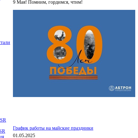
9 Мая! Помним, гордимся, чтим!
стали
DSR
График работы на майские праздники
TSR
01.05.2025
ия