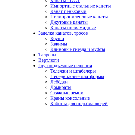
Канаты ГОСТ
Импортные стальные канаты
Канат пеньковый
Полипропиленовые канаты
Джутовые канаты
Канаты полиамидные
Заделка канатов, тросов
Коуши
Зажимы
Клиновые гнезда и муфты
Талрепы
Вертлюги
Грузоподъемные решения
Тележки и штабелеры
Передвижные платформы
Лебёдки
Домкраты
Стяжные ремни
Краны консольные
Кабины для подъёма людей