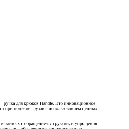
 ручкa для крюков Handle. Это инновационное
ти при подъеме грузов с использованием цепных
 связанных с обращением с грузами, и упрощения
крюка, она обеспечивает дополнительную