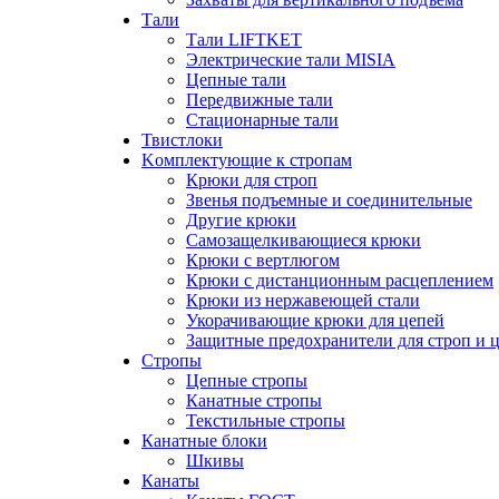
Тали
Тали LIFTKET
Электрические тали MISIA
Цепные тали
Передвижные тали
Стационарные тали
Твистлоки
Kомплектующие к стропам
Крюки для строп
Звенья подъемные и соединительные
Другие крюки
Самозащелкивающиеся крюки
Крюки с вертлюгом
Крюки с дистанционным расцеплением
Крюки из нержавеющей стали
Укорачивающие крюки для цепей
Защитные предохранители для строп и 
Стропы
Цепные стропы
Канатные стропы
Текстильные стропы
Канатные блоки
Шкивы
Канаты