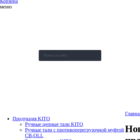
Корзина
меню
О компании
Каталог
Новости
Акции и скидки
Контакты
Оставить заявку
Главна
Продукция KITO
Ручные цепные тали KITO
Нов
Ручные тали с противоперегрузочной муфтой
СВ-OLL