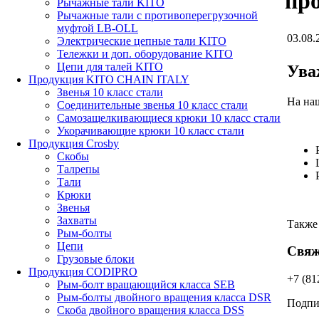
про
Рычажные тали KITO
Рычажные тали с противоперегрузочной
муфтой LB-OLL
03.08.
Электрические цепные тали KITO
Тележки и доп. оборудование KITO
Цепи для талей KITO
Ува
Продукция KITO CHAIN ITALY
Звенья 10 класс стали
На наш
Соединительные звенья 10 класс стали
Самозащелкивающиеся крюки 10 класс стали
Укорачивающие крюки 10 класс стали
Продукция Crosby
Скобы
Талрепы
Тали
Крюки
Звенья
Захваты
Также
Рым-болты
Цепи
Свяж
Грузовые блоки
Продукция CODIPRO
+7 (81
Рым-болт вращающийся класса SEB
Рым-болты двойного вращения класса DSR
Подпиш
Скоба двойного вращения класса DSS