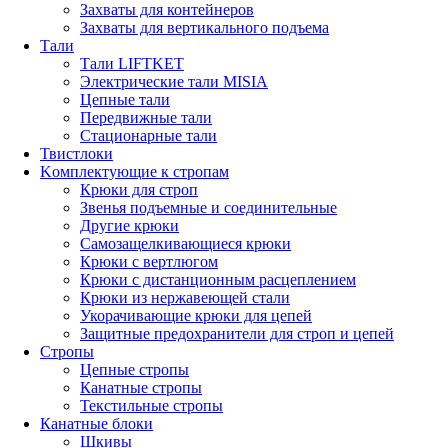
Захваты для контейнеров
Захваты для вертикального подъема
Тали
Тали LIFTKET
Электрические тали MISIA
Цепные тали
Передвижные тали
Стационарные тали
Твистлоки
Kомплектующие к стропам
Крюки для строп
Звенья подъемные и соединительные
Другие крюки
Самозащелкивающиеся крюки
Крюки с вертлюгом
Крюки с дистанционным расцеплением
Крюки из нержавеющей стали
Укорачивающие крюки для цепей
Защитные предохранители для строп и цепей
Стропы
Цепные стропы
Канатные стропы
Текстильные стропы
Канатные блоки
Шкивы