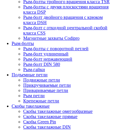
Рым-болты тройного вращения класса TSR
Рым-болты с двумя плоскостями вращения
класса DSP
Рым-болт двойного вращения с крюком
класса DSH
Рым-болт с откидной центральной скобой
класса CSS
Магнитные захваты Codipro
Рым-болты
Рым-болты с поворотной петлей
Рым-болт удлиненный
Рым-болт нержавеющий
Рым-болт DIN 580
Рым-гайки
Подъемные петли
Подвижные петли
Прикручиваемые петли
Привариваемые петли
Рым петли
Крепежные петли
Скобы такелажные
Скобы такелажные омегообразные
Скобы такелажные прямые
Скобы Green Pin
Скобы такелажные DIN