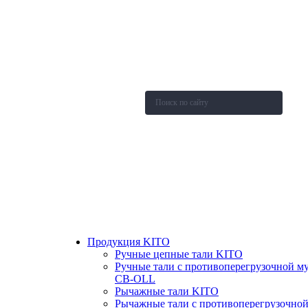
О компании
Каталог
Новости
Акции и скидки
Контакты
Оставить заявку
Продукция KITO
Ручные цепные тали KITO
Ручные тали с противоперегрузочной м
СВ-OLL
Рычажные тали KITO
Рычажные тали с противоперегрузочно