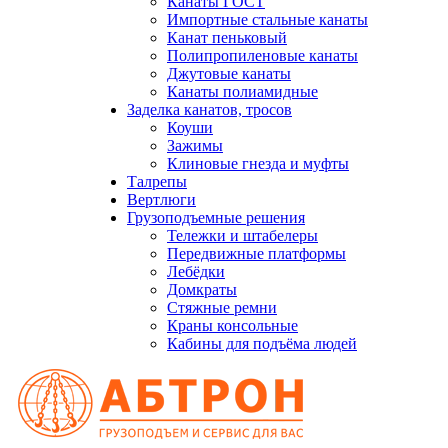
Канаты ГОСТ
Импортные стальные канаты
Канат пеньковый
Полипропиленовые канаты
Джутовые канаты
Канаты полиамидные
Заделка канатов, тросов
Коуши
Зажимы
Клиновые гнезда и муфты
Талрепы
Вертлюги
Грузоподъемные решения
Тележки и штабелеры
Передвижные платформы
Лебёдки
Домкраты
Стяжные ремни
Краны консольные
Кабины для подъёма людей