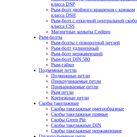
класса DSP
Рым-болт двойного вращения с крюком
класса DSH
Рым-болт с откидной центральной скоб
класса CSS
Магнитные захваты Codipro
Рым-болты
Рым-болты с поворотной петлей
Рым-болт удлиненный
Рым-болт нержавеющий
Рым-болт DIN 580
Рым-гайки
Подъемные петли
Подвижные петли
Прикручиваемые петли
Привариваемые петли
Рым петли
Крепежные петли
Скобы такелажные
Скобы такелажные омегообразные
Скобы такелажные прямые
Скобы Green Pin
Скобы такелажные DIN
Скобы такелажные нержавеющие
Грузоподъемные цепи