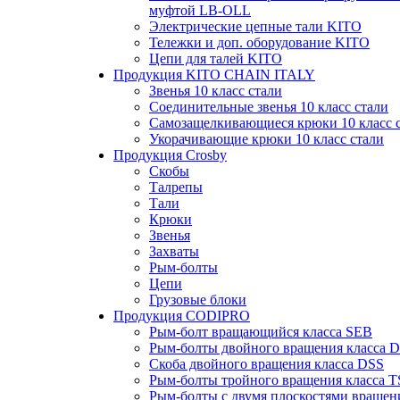
муфтой LB-OLL
Электрические цепные тали KITO
Тележки и доп. оборудование KITO
Цепи для талей KITO
Продукция KITO CHAIN ITALY
Звенья 10 класс стали
Соединительные звенья 10 класс стали
Самозащелкивающиеся крюки 10 класс 
Укорачивающие крюки 10 класс стали
Продукция Crosby
Скобы
Талрепы
Тали
Крюки
Звенья
Захваты
Рым-болты
Цепи
Грузовые блоки
Продукция CODIPRO
Рым-болт вращающийся класса SEB
Рым-болты двойного вращения класса 
Скоба двойного вращения класса DSS
Рым-болты тройного вращения класса 
Рым-болты с двумя плоскостями вращен