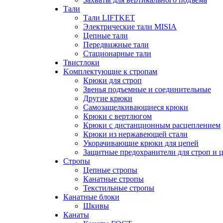
Тали
Тали LIFTKET
Электрические тали MISIA
Цепные тали
Передвижные тали
Стационарные тали
Твистлоки
Kомплектующие к стропам
Крюки для строп
Звенья подъемные и соединительные
Другие крюки
Самозащелкивающиеся крюки
Крюки с вертлюгом
Крюки с дистанционным расцеплением
Крюки из нержавеющей стали
Укорачивающие крюки для цепей
Защитные предохранители для строп и 
Стропы
Цепные стропы
Канатные стропы
Текстильные стропы
Канатные блоки
Шкивы
Канаты