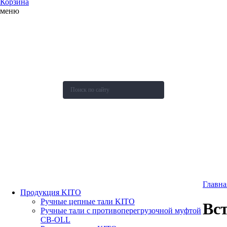
Корзина
меню
О компании
Каталог
Новости
Акции и скидки
Контакты
Оставить заявку
Главна
Продукция KITO
Ручные цепные тали KITO
Вст
Ручные тали с противоперегрузочной муфтой
СВ-OLL