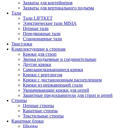
Захваты для контейнеров
Захваты для вертикального подъема
Тали
Тали LIFTKET
Электрические тали MISIA
Цепные тали
Передвижные тали
Стационарные тали
Твистлоки
Kомплектующие к стропам
Крюки для строп
Звенья подъемные и соединительные
Другие крюки
Самозащелкивающиеся крюки
Крюки с вертлюгом
Крюки с дистанционным расцеплением
Крюки из нержавеющей стали
Укорачивающие крюки для цепей
Защитные предохранители для строп и цепей
Стропы
Цепные стропы
Канатные стропы
Текстильные стропы
Канатные блоки
Шкивы