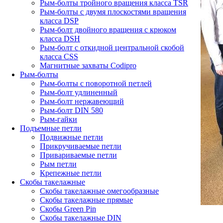
Рым-болты тройного вращения класса TSR
Рым-болты с двумя плоскостями вращения
класса DSP
Рым-болт двойного вращения с крюком
класса DSH
Рым-болт с откидной центральной скобой
класса CSS
Магнитные захваты Codipro
Рым-болты
Рым-болты с поворотной петлей
Рым-болт удлиненный
Рым-болт нержавеющий
Рым-болт DIN 580
Рым-гайки
Подъемные петли
Подвижные петли
Прикручиваемые петли
Привариваемые петли
Рым петли
Крепежные петли
Скобы такелажные
Скобы такелажные омегообразные
Скобы такелажные прямые
Скобы Green Pin
Скобы такелажные DIN