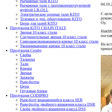
Рычажные тали KITO
04.10.
Рычажные тали с противоперегрузочной
муфтой LB-OLL
С цел
Электрические цепные тали KITO
руково
Тележки и доп. оборудование KITO
Oy.
Цепи для талей KITO
Продукция KITO CHAIN ITALY
Haklif
Звенья 10 класс стали
постав
Соединительные звенья 10 класс стали
Самозащелкивающиеся крюки 10 класс стали
На вс
Укорачивающие крюки 10 класс стали
пришл
Продукция Crosby
Скобы
Талрепы
Тали
Крюки
Звенья
Захваты
Рым-болты
Цепи
Грузовые блоки
Продукция CODIPRO
Рым-болт вращающийся класса SEB
Рым-болты двойного вращения класса DSR
Скоба двойного вращения класса DSS