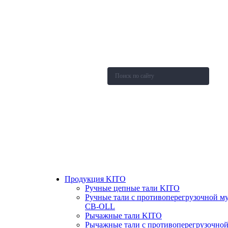
О компании
Каталог
Новости
Акции и скидки
Контакты
Оставить заявку
Продукция KITO
Ручные цепные тали KITO
Ручные тали с противоперегрузочной м
СВ-OLL
Рычажные тали KITO
Рычажные тали с противоперегрузочно