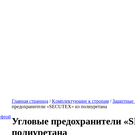
Главная страница
/
Kомплектующие к стропам
/
Защитные 
предохранители «SECUTEX» из полиуретана
уфтой
Угловые предохранители «
полиуретана
й