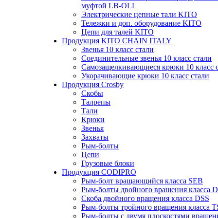
муфтой LB-OLL
Электрические цепные тали KITO
Тележки и доп. оборудование KITO
Цепи для талей KITO
Продукция KITO CHAIN ITALY
Звенья 10 класс стали
Соединительные звенья 10 класс стали
Самозащелкивающиеся крюки 10 класс 
Укорачивающие крюки 10 класс стали
Продукция Crosby
Скобы
Талрепы
Тали
Крюки
Звенья
Захваты
Рым-болты
Цепи
Грузовые блоки
Продукция CODIPRO
Рым-болт вращающийся класса SEB
Рым-болты двойного вращения класса 
Скоба двойного вращения класса DSS
Рым-болты тройного вращения класса 
Рым-болты с двумя плоскостями вращен