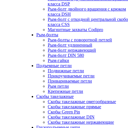
класса DSP
Рым-болт двойного вращения с крюком
класса DSH
Рым-болт с откидной центральной скоб
класса CSS
Магнитные захваты Codipro
Рым-болты
Рым-болты с поворотной петлей
Рым-болт удлиненный
Рым-болт нержавеющий
Рым-болт DIN 580
Рым-гайки
Подъемные петли
Подвижные петли
Прикручиваемые петли
Привариваемые петли
Рым петли
Крепежные петли
Скобы такелажные
Скобы такелажные омегообразные
Скобы такелажные прямые
Скобы Green Pin
Скобы такелажные DIN
Скобы такелажные нержавеющие
Грузоподъемные цепи