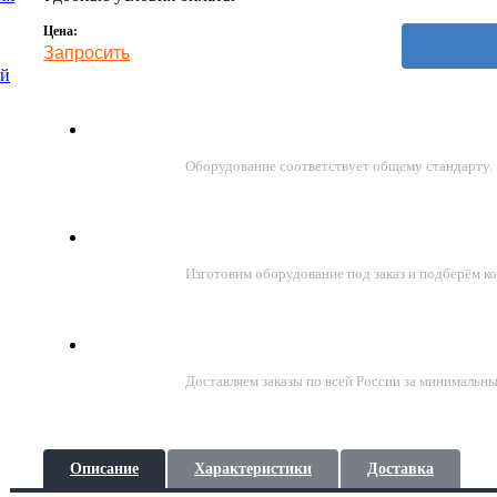
Цена:
Запросить
ой
Соответствие стандартам ГОСТ
Оборудование соответствует общему стандарту.
Подберём решение под задачу
Изготовим оборудование под заказ и подберём к
Доставка по всей России
Доставляем заказы по всей России за минимальны
Описание
Характеристики
Доставка