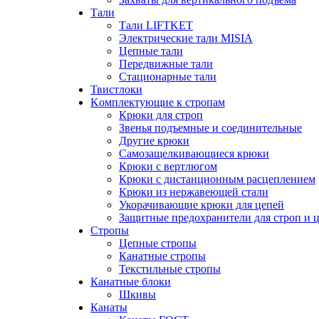
Тали
Тали LIFTKET
Электрические тали MISIA
Цепные тали
Передвижные тали
Стационарные тали
Твистлоки
Kомплектующие к стропам
Крюки для строп
Звенья подъемные и соединительные
Другие крюки
Самозащелкивающиеся крюки
Крюки с вертлюгом
Крюки с дистанционным расцеплением
Крюки из нержавеющей стали
Укорачивающие крюки для цепей
Защитные предохранители для строп и 
Стропы
Цепные стропы
Канатные стропы
Текстильные стропы
Канатные блоки
Шкивы
Канаты