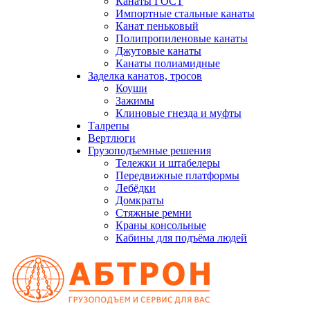
Канаты ГОСТ
Импортные стальные канаты
Канат пеньковый
Полипропиленовые канаты
Джутовые канаты
Канаты полиамидные
Заделка канатов, тросов
Коуши
Зажимы
Клиновые гнезда и муфты
Талрепы
Вертлюги
Грузоподъемные решения
Тележки и штабелеры
Передвижные платформы
Лебёдки
Домкраты
Стяжные ремни
Краны консольные
Кабины для подъёма людей