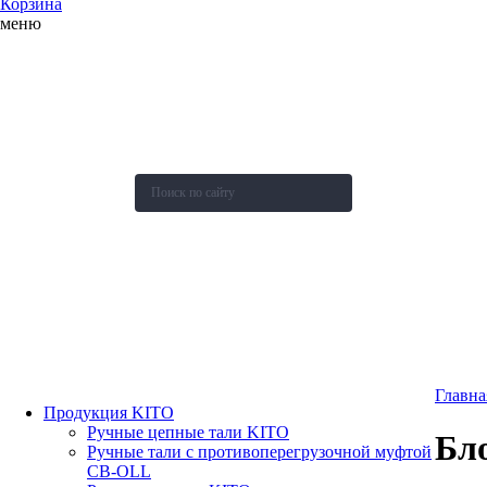
Корзина
меню
О компании
Каталог
Новости
Акции и скидки
Контакты
Оставить заявку
Главна
Продукция KITO
Ручные цепные тали KITO
Бло
Ручные тали с противоперегрузочной муфтой
СВ-OLL