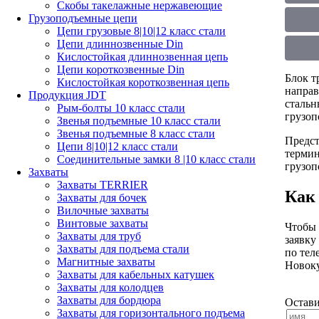
Скобы такелажные нержавеющие
Грузоподъемные цепи
Цепи грузовые 8|10|12 класс стали
Цепи длиннозвенные Din
Кислостойкая длиннозвенная цепь
Цепи короткозвенные Din
Блок т
Кислостойкая короткозвенная цепь
направ
Продукция JDT
стальн
Рым-болты 10 класс стали
грузоп
Звенья подъемные 10 класс стали
Звенья подъемные 8 класс стали
Предст
Цепи 8|10|12 класс стали
термин
Соединительные замки 8 |10 класс стали
грузо
Захваты
Захваты TERRIER
Как 
Захваты для бочек
Вилочные захваты
Винтовые захваты
Чтобы 
Захваты для труб
заявку
Захваты для подъема стали
по тел
Магнитные захваты
Новоку
Захваты для кабельных катушек
Захваты для колодцев
Захваты для бордюра
Остави
Захваты для горизонтального подъема