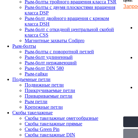
Цена:
Рым-болты тройного вращения класса TSR
Запро
Рым-болты с двумя плоскостями вращения
класса DSP
Рым-болт двойного вращения с крюком
класса DSH
Рым-болт с откидной центральной скобой
класса CSS
Магнитные захваты Codipro
Рым-болты
Рым-болты с поворотной петлей
Рым-болт удлиненный
Рым-болт нержавеющий
Рым-болт DIN 580
Рым-гайки
Подъемные петли
Подвижные петли
Прикручиваемые петли
Привариваемые петли
Рым петли
Крепежные петли
Скобы такелажные
Скобы такелажные омегообразные
Скобы такелажные прямые
Скобы Green Pin
Скобы такелажные DIN