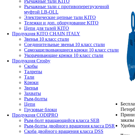
Рычажные тали KITO
Рычажные тали с противоперегрузочной
муфтой LB-OLL
Электрические цепные тали KITO
Тележки и доп. оборудование KITO
Цепи для талей KITO
Продукция KITO CHAIN ITALY
Звенья 10 класс стали
Соединительные звенья 10 класс стали
Самозащелкивающиеся крюки 10 класс стали
Укорачивающие крюки 10 класс стали
Продукция Crosby
Скобы
Талрепы
Тали
Крюки
Звенья
Захваты
Рым-болты
Беспла
Цепи
Петерб
Грузовые блоки
Прини
Продукция CODIPRO
заказы
Рым-болт вращающийся класса SEB
Удобны
Рым-болты двойного вращения класса DSR
Скоба двойного вращения класса DSS