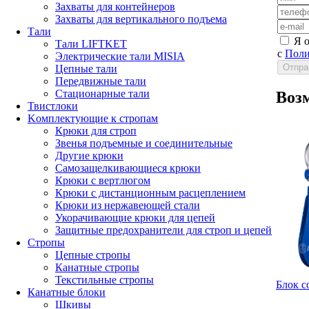
Захваты для контейнеров
Захваты для вертикального подъема
Тали
Я 
Тали LIFTKET
с
Поли
Электрические тали MISIA
Цепные тали
Передвижные тали
Стационарные тали
Воз
Твистлоки
Kомплектующие к стропам
Крюки для строп
Звенья подъемные и соединительные
Другие крюки
Самозащелкивающиеся крюки
Крюки с вертлюгом
Крюки с дистанционным расцеплением
Крюки из нержавеющей стали
Укорачивающие крюки для цепей
Защитные предохранители для строп и цепей
Стропы
Цепные стропы
Канатные стропы
Текстильные стропы
Блок с
Канатные блоки
Шкивы