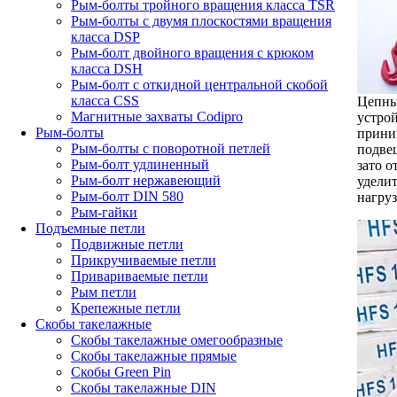
Рым-болты тройного вращения класса TSR
Рым-болты с двумя плоскостями вращения
класса DSP
Рым-болт двойного вращения с крюком
класса DSH
Рым-болт с откидной центральной скобой
класса CSS
Цепны
Магнитные захваты Codipro
устро
Рым-болты
приним
Рым-болты с поворотной петлей
подве
Рым-болт удлиненный
зато 
Рым-болт нержавеющий
удели
Рым-болт DIN 580
нагруз
Рым-гайки
Подъемные петли
Подвижные петли
Прикручиваемые петли
Привариваемые петли
Рым петли
Крепежные петли
Скобы такелажные
Скобы такелажные омегообразные
Скобы такелажные прямые
Скобы Green Pin
Скобы такелажные DIN