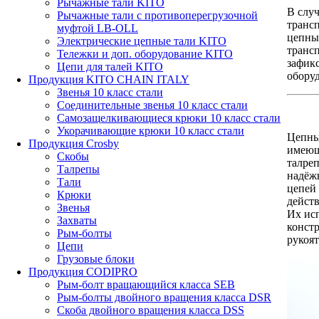
Рычажные тали KITO
В случ
Рычажные тали с противоперегрузочной
транс
муфтой LB-OLL
цепных
Электрические цепные тали KITO
транс
Тележки и доп. оборудование KITO
зафик
Цепи для талей KITO
оборуд
Продукция KITO CHAIN ITALY
Звенья 10 класс стали
Соединительные звенья 10 класс стали
Самозащелкивающиеся крюки 10 класс стали
Укорачивающие крюки 10 класс стали
Цепные
Продукция Crosby
имеющ
Скобы
талре
Талрепы
надёж
Тали
цепей
Крюки
действ
Звенья
Их исп
Захваты
конст
Рым-болты
рукоят
Цепи
Грузовые блоки
Продукция CODIPRO
Рым-болт вращающийся класса SEB
Рым-болты двойного вращения класса DSR
Скоба двойного вращения класса DSS