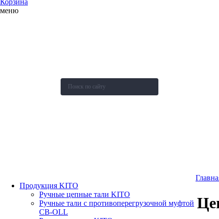
Корзина
меню
О компании
Каталог
Новости
Акции и скидки
Контакты
Оставить заявку
Главна
Продукция KITO
Ручные цепные тали KITO
Це
Ручные тали с противоперегрузочной муфтой
СВ-OLL