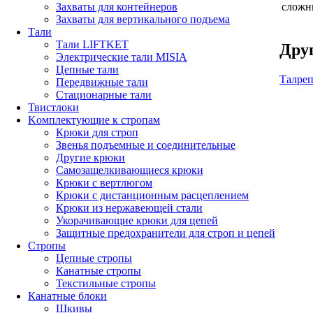
сложн
Захваты для контейнеров
Захваты для вертикального подъема
Тали
Тали LIFTKET
Друг
Электрические тали MISIA
Цепные тали
Талре
Передвижные тали
Стационарные тали
Твистлоки
Kомплектующие к стропам
Крюки для строп
Звенья подъемные и соединительные
Другие крюки
Самозащелкивающиеся крюки
Крюки с вертлюгом
Крюки с дистанционным расцеплением
Крюки из нержавеющей стали
Укорачивающие крюки для цепей
Защитные предохранители для строп и цепей
Стропы
Цепные стропы
Канатные стропы
Текстильные стропы
Канатные блоки
Шкивы