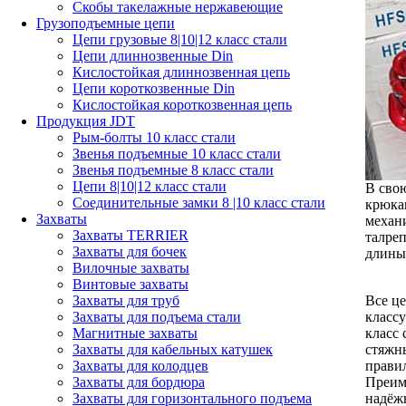
Скобы такелажные нержавеющие
Грузоподъемные цепи
Цепи грузовые 8|10|12 класс стали
Цепи длиннозвенные Din
Кислостойкая длиннозвенная цепь
Цепи короткозвенные Din
Кислостойкая короткозвенная цепь
Продукция JDT
Рым-болты 10 класс стали
Звенья подъемные 10 класс стали
Звенья подъемные 8 класс стали
Цепи 8|10|12 класс стали
В сво
Соединительные замки 8 |10 класс стали
крюка
Захваты
механ
Захваты TERRIER
талреп
Захваты для бочек
длины,
Вилочные захваты
Винтовые захваты
Все ц
Захваты для труб
классу
Захваты для подъема стали
класс
Магнитные захваты
стяжны
Захваты для кабельных катушек
прави
Захваты для колодцев
Преим
Захваты для бордюра
надёж
Захваты для горизонтального подъема