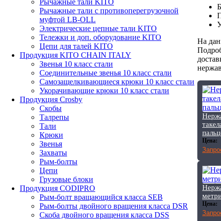
Рычажные тали KITO
Б
Рычажные тали с противоперегрузочной
П
муфтой LB-OLL
У
Электрические цепные тали KITO
Тележки и доп. оборудование KITO
На дан
Цепи для талей KITO
Подроб
Продукция KITO CHAIN ITALY
достав
Звенья 10 класс стали
нержав
Соединительные звенья 10 класс стали
Самозащелкивающиеся крюки 10 класс стали
Укорачивающие крюки 10 класс стали
Продукция Crosby
Скобы
Нерж
Талрепы
такел
Тали
паль
Крюки
Цена:
Звенья
Запро
Захваты
Рым-болты
Цепи
Грузовые блоки
Нерж
Продукция CODIPRO
метри
Рым-болт вращающийся класса SEB
Цена:
Рым-болты двойного вращения класса DSR
Запро
Скоба двойного вращения класса DSS