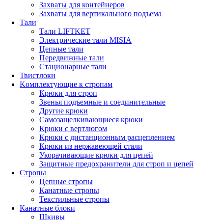
Захваты для контейнеров
Захваты для вертикального подъема
Тали
Тали LIFTKET
Электрические тали MISIA
Цепные тали
Передвижные тали
Стационарные тали
Твистлоки
Kомплектующие к стропам
Крюки для строп
Звенья подъемные и соединительные
Другие крюки
Самозащелкивающиеся крюки
Крюки с вертлюгом
Крюки с дистанционным расцеплением
Крюки из нержавеющей стали
Укорачивающие крюки для цепей
Защитные предохранители для строп и цепей
Стропы
Цепные стропы
Канатные стропы
Текстильные стропы
Канатные блоки
Шкивы