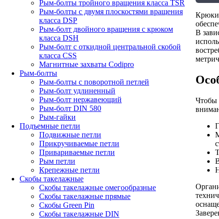
Рым-болты тройного вращения класса TSR
Рым-болты с двумя плоскостями вращения
Крюки 
класса DSP
обеспе
Рым-болт двойного вращения с крюком
В зави
класса DSH
исполь
Рым-болт с откидной центральной скобой
востре
класса CSS
метрич
Магнитные захваты Codipro
Рым-болты
Осо
Рым-болты с поворотной петлей
Рым-болт удлиненный
Рым-болт нержавеющий
Чтобы 
Рым-болт DIN 580
вниман
Рым-гайки
Г
Подъемные петли
М
Подвижные петли
с
Прикручиваемые петли
Т
Привариваемые петли
В
Рым петли
Н
Крепежные петли
Скобы такелажные
Органи
Скобы такелажные омегообразные
технич
Скобы такелажные прямые
оснаще
Скобы Green Pin
Завере
Скобы такелажные DIN