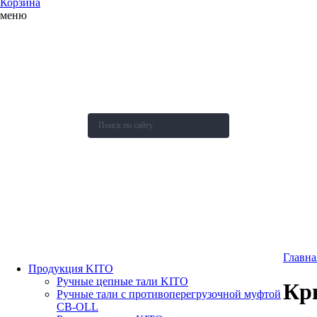
Корзина
меню
О компании
Каталог
Новости
Акции и скидки
Контакты
Оставить заявку
Главна
Продукция KITO
Ручные цепные тали KITO
Кр
Ручные тали с противоперегрузочной муфтой
СВ-OLL