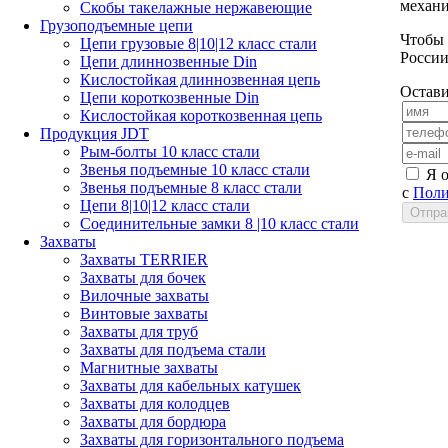
механи
Скобы такелажные нержавеющие
Грузоподъемные цепи
Чтобы 
Цепи грузовые 8|10|12 класс стали
России
Цепи длиннозвенные Din
Кислостойкая длиннозвенная цепь
Остави
Цепи короткозвенные Din
Кислостойкая короткозвенная цепь
Продукция JDT
Рым-болты 10 класс стали
Звенья подъемные 10 класс стали
Я 
Звенья подъемные 8 класс стали
с
Поли
Цепи 8|10|12 класс стали
Соединительные замки 8 |10 класс стали
Захваты
Захваты TERRIER
Захваты для бочек
Вилочные захваты
Винтовые захваты
Захваты для труб
Захваты для подъема стали
Магнитные захваты
Захваты для кабельных катушек
Захваты для колодцев
Захваты для бордюра
Захваты для горизонтального подъема