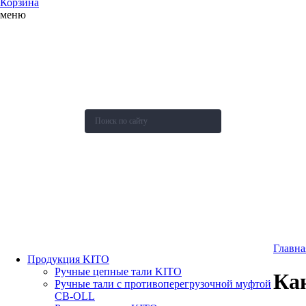
Корзина
меню
О компании
Каталог
Новости
Акции и скидки
Контакты
Оставить заявку
Главна
Продукция KITO
Ручные цепные тали KITO
Ка
Ручные тали с противоперегрузочной муфтой
СВ-OLL