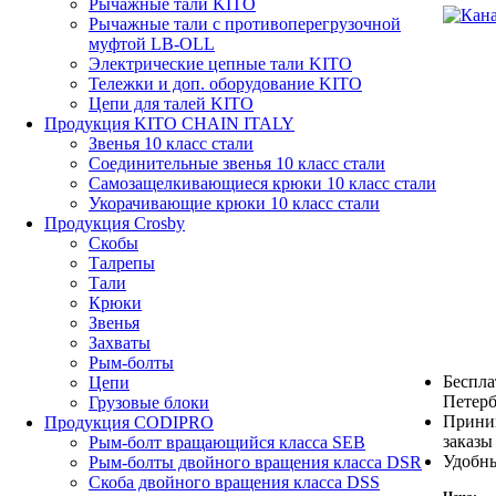
Рычажные тали KITO
Рычажные тали с противоперегрузочной
муфтой LB-OLL
Электрические цепные тали KITO
Тележки и доп. оборудование KITO
Цепи для талей KITO
Продукция KITO CHAIN ITALY
Звенья 10 класс стали
Соединительные звенья 10 класс стали
Самозащелкивающиеся крюки 10 класс стали
Укорачивающие крюки 10 класс стали
Продукция Crosby
Скобы
Талрепы
Тали
Крюки
Звенья
Захваты
Рым-болты
Беспла
Цепи
Петерб
Грузовые блоки
Прини
Продукция CODIPRO
заказы
Рым-болт вращающийся класса SEB
Удобны
Рым-болты двойного вращения класса DSR
Скоба двойного вращения класса DSS