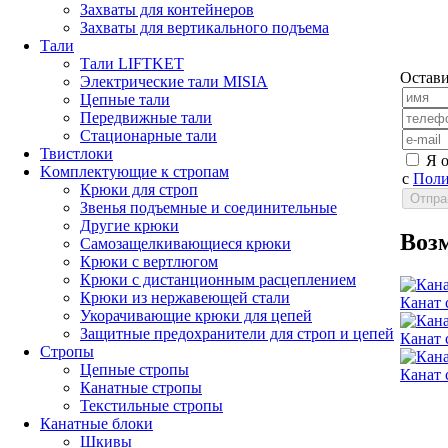
Захваты для контейнеров
Захваты для вертикального подъема
Тали
Тали LIFTKET
Остави
Электрические тали MISIA
Цепные тали
Передвижные тали
Стационарные тали
Твистлоки
Я 
Kомплектующие к стропам
с
Поли
Крюки для строп
Звенья подъемные и соединительные
Другие крюки
Воз
Самозащелкивающиеся крюки
Крюки с вертлюгом
Крюки с дистанционным расцеплением
Крюки из нержавеющей стали
Канат 
Укорачивающие крюки для цепей
Защитные предохранители для строп и цепей
Канат 
Стропы
Цепные стропы
Канат 
Канатные стропы
Текстильные стропы
Канатные блоки
Шкивы