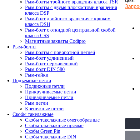
Цена:
Рым-болты тройного вращения класса TSR
Запро
Рым-болты с двумя плоскостями вращения
класса DSP
Рым-болт двойного вращения с крюком
класса DSH
Рым-болт с откидной центральной скобой
класса CSS
Магнитные захваты Codipro
Рым-болты
Рым-болты с поворотной петлей
Рым-болт удлиненный
Рым-болт нержавеющий
Рым-болт DIN 580
Рым-гайки
Подъемные петли
Подвижные петли
Прикручиваемые петли
Привариваемые петли
Рым петли
Крепежные петли
Скобы такелажные
Скобы такелажные омегообразные
Скобы такелажные прямые
Скобы Green Pin
Скобы такелажные DIN