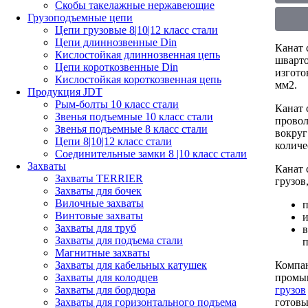
Скобы такелажные нержавеющие
Грузоподъемные цепи
Цепи грузовые 8|10|12 класс стали
Цепи длиннозвенные Din
Канат 
Кислостойкая длиннозвенная цепь
шварто
Цепи короткозвенные Din
изгото
Кислостойкая короткозвенная цепь
мм2.
Продукция JDT
Рым-болты 10 класс стали
Канат 
Звенья подъемные 10 класс стали
провол
Звенья подъемные 8 класс стали
вокруг
Цепи 8|10|12 класс стали
количе
Соединительные замки 8 |10 класс стали
Захваты
Канат 
Захваты TERRIER
грузов
Захваты для бочек
Вилочные захваты
п
Винтовые захваты
и
Захваты для труб
в
Захваты для подъема стали
п
Магнитные захваты
Компан
Захваты для кабельных катушек
промыш
Захваты для колодцев
грузов
Захваты для бордюра
готовы
Захваты для горизонтального подъема