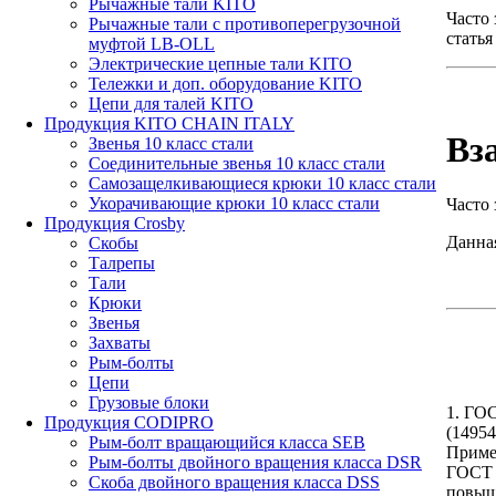
Рычажные тали KITO
Часто 
Рычажные тали с противоперегрузочной
статья
муфтой LB-OLL
Электрические цепные тали KITO
Тележки и доп. оборудование KITO
Цепи для талей KITO
Продукция KITO CHAIN ITALY
Вз
Звенья 10 класс стали
Соединительные звенья 10 класс стали
Самозащелкивающиеся крюки 10 класс стали
Укорачивающие крюки 10 класс стали
Часто
Продукция Crosby
Данная
Скобы
Талрепы
Тали
Крюки
Звенья
Захваты
Рым-болты
Цепи
Грузовые блоки
1. ГО
Продукция CODIPRO
(1495
Рым-болт вращающийся класса SEB
Приме
Рым-болты двойного вращения класса DSR
ГОСТ 
Скоба двойного вращения класса DSS
повыш