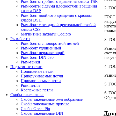
Рым-болты тройного вращения класса TSR
Рым-болты с двумя плоскостями вращения
2. ГО
класса DSP
Рым-болт двойного вращения с крюком
ГОСТ 
класса DSH
нагруз
Рым-болт с откидной центральной скобой
изгот
класса CSS
взаим
Магнитные захваты Codipro
Рым-болты
3. ГО
Рым-болты с поворотной петлей
Рым-болт удлиненный
Разниц
Рым-болт нержавеющий
счет у
Рым-болт DIN 580
несут 
Рым-гайки
4. ГО
Подъемные петли
Подвижные петли
Разниц
Прикручиваемые петли
Привариваемые петли
5. ГО
Рым петли
Крепежные петли
6. ГОС
Скобы такелажные
Обратн
Скобы такелажные омегообразные
Скобы такелажные прямые
Скобы Green Pin
Друг
Скобы такелажные DIN