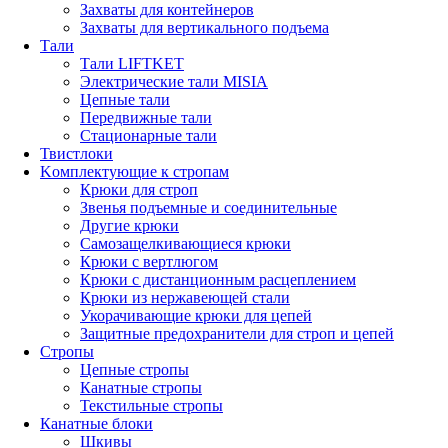
Захваты для контейнеров
Захваты для вертикального подъема
Тали
Тали LIFTKET
Электрические тали MISIA
Цепные тали
Передвижные тали
Стационарные тали
Твистлоки
Kомплектующие к стропам
Крюки для строп
Звенья подъемные и соединительные
Другие крюки
Самозащелкивающиеся крюки
Крюки с вертлюгом
Крюки с дистанционным расцеплением
Крюки из нержавеющей стали
Укорачивающие крюки для цепей
Защитные предохранители для строп и цепей
Стропы
Цепные стропы
Канатные стропы
Текстильные стропы
Канатные блоки
Шкивы