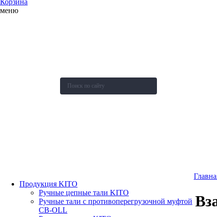
Корзина
меню
О компании
Каталог
Новости
Акции и скидки
Контакты
Оставить заявку
Главна
Продукция KITO
Ручные цепные тали KITO
Вз
Ручные тали с противоперегрузочной муфтой
СВ-OLL